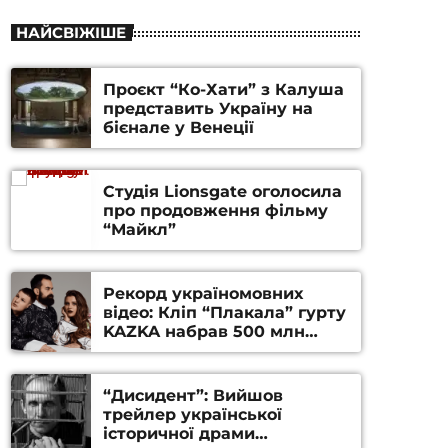
НАЙСВІЖІШЕ
Проєкт “Ко-Хати” з Калуша
представить Україну на
бієнале у Венеції
Студія Lionsgate оголосила
про продовження фільму
“Майкл”
Рекорд україномовних
відео: Кліп “Плакала” гурту
KAZKA набрав 500 млн
переглядів на YouTube
“Дисидент”: Вийшов
трейлер української
історичної драми