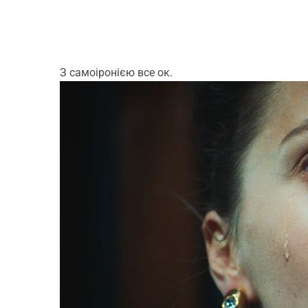
З самоіронією все ок.