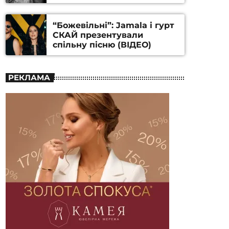
Станіслава Гуренка та
Андрія Алфьорова (ВІДЕО)
“Божевільні”: Jamala і гурт
СКАЙ презентували
спільну пісню (ВІДЕО)
РЕКЛАМА