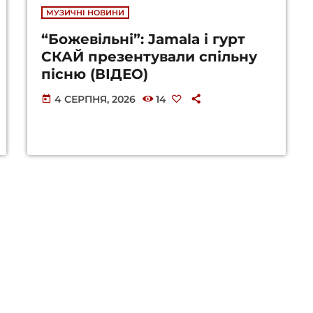
МУЗИЧНІ НОВИНИ
“Божевільні”: Jamala і гурт
СКАЙ презентували спільну
пісню (ВІДЕО)
4 СЕРПНЯ, 2026
14
today