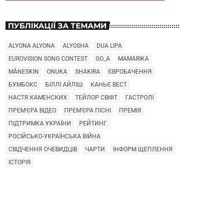
ПУБЛІКАЦІЇ ЗА ТЕМАМИ
ALYONA ALYONA
ALYOSHA
DUA LIPA
EUROVISION SONG CONTEST
GO_A
MAMARIKA
MÅNESKIN
ONUKA
SHAKIRA
ЄВРОБАЧЕННЯ
БУМБОКС
БІЛЛІ АЙЛІШ
КАНЬЄ ВЕСТ
НАСТЯ КАМЕНСКИХ
ТЕЙЛОР СВІФТ
ГАСТРОЛІ
ПРЕМ'ЄРА ВІДЕО
ПРЕМ'ЄРА ПІСНІ
ПРЕМІЯ
ПІДТРИМКА УКРАЇНИ
РЕЙТИНГ
РОСІЙСЬКО-УКРАЇНСЬКА ВІЙНА
СВІДЧЕННЯ ОЧЕВИДЦІВ
ЧАРТИ
ІНФОРМ ЩЕПЛЕННЯ
ІСТОРІЯ