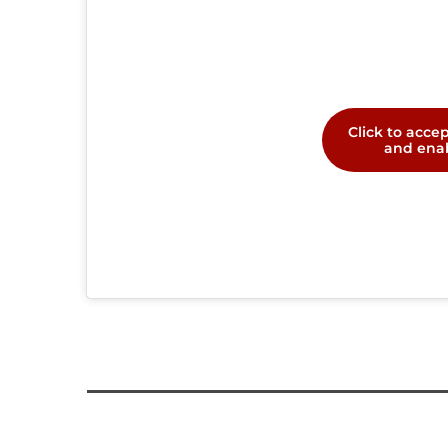
Click to acce
and enab