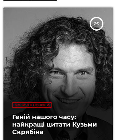
insert_link
МУЗИЧНІ НОВИНИ
Геній нашого часу:
найкращі цитати Кузьми
Скрябіна