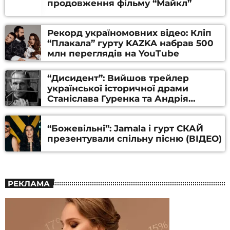
продовження фільму “Майкл”
Рекорд україномовних відео: Кліп
“Плакала” гурту KAZKA набрав 500
млн переглядів на YouTube
“Дисидент”: Вийшов трейлер
української історичної драми
Станіслава Гуренка та Андрія
Алфьорова (ВІДЕО)
“Божевільні”: Jamala і гурт СКАЙ
презентували спільну пісню (ВІДЕО)
РЕКЛАМА