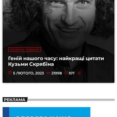
МУЗИЧНІ НОВИНИ
Геній нашого часу: найкращі цитати
Кузьми Скрябіна
today
5 ЛЮТОГО, 2023
21998
107
РЕКЛАМА