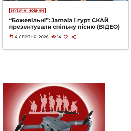
МУЗИЧНІ НОВИНИ
“Божевільні”: Jamala і гурт СКАЙ
презентували спільну пісню (ВІДЕО)
today
4 СЕРПНЯ, 2026
14