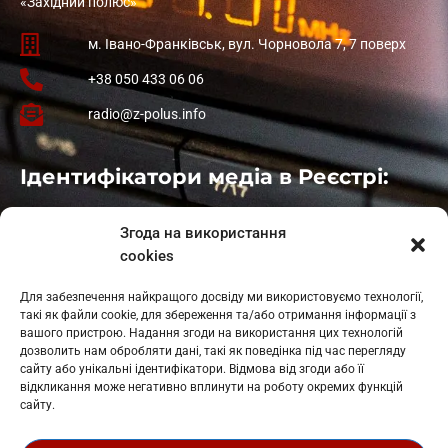
«Західний полюс»
м. Івано-Франківськ, вул. Чорновола 7, 7 поверх
+38 050 433 06 06
radio@z-polus.info
Ідентифікатори медіа в Реєстрі:
Івано-Франківськ
: L11-00661
Згода на використання
Калуш
: L11-01410
cookies
Рогатин
: L11-01801
Яблуниця
: L11-01720
Для забезпечення найкращого досвіду ми використовуємо технології,
Косів: L11-01805
такі як файли cookie, для збереження та/або отримання інформації з
Гарасимів: L11-02274
вашого пристрою. Надання згоди на використання цих технологій
дозволить нам обробляти дані, такі як поведінка під час перегляду
сайту або унікальні ідентифікатори. Відмова від згоди або її
відкликання може негативно вплинути на роботу окремих функцій
сайту.