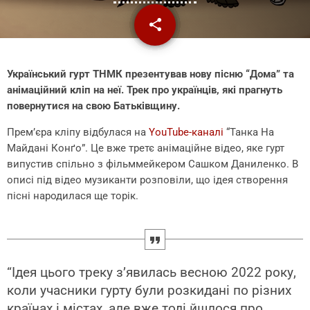
share
email
Український гурт ТНМК презентував нову пісню “Дома” та
анімаційний кліп на неї. Трек про українців, які прагнуть
повернутися на свою Батьківщину.
Прем’єра кліпу відбулася на
YouTube-каналі
“Танка На
Майдані Конґо”. Це вже третє анімаційне відео, яке гурт
випустив спільно з фільммейкером Сашком Даниленко. В
описі під відео музиканти розповіли, що ідея створення
пісні народилася ще торік.
“Ідея цього треку зʼявилась весною 2022 року,
коли учасники гурту були розкидані по різних
країнах і містах, але вже тоді йшлося про