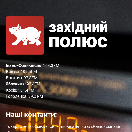
Івано-Франківськ
: 104,3FM
Калуш
: 105,5FM
Рогатин
: 97,5FM
Яблуниця
: 92,4FM
Косів: 101,4FM
Городенка: 99,0 FM
Наші контакти:
Товариство з обмеженою відповідальністю «Радіокомпанія