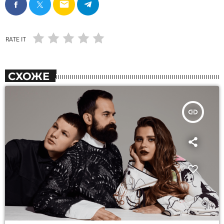
email
RATE IT
СХОЖЕ
insert_link