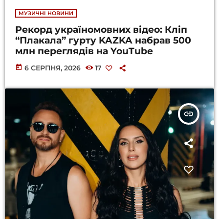
МУЗИЧНІ НОВИНИ
Рекорд україномовних відео: Кліп
“Плакала” гурту KAZKA набрав 500
млн переглядів на YouTube
today
6 СЕРПНЯ, 2026
17
insert_link