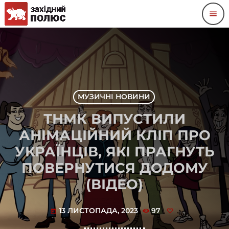
menu
МУЗИЧНІ НОВИНИ
ТНМК ВИПУСТИЛИ
АНІМАЦІЙНИЙ КЛІП ПРО
УКРАЇНЦІВ, ЯКІ ПРАГНУТЬ
ПОВЕРНУТИСЯ ДОДОМУ
(ВІДЕО)
13 ЛИСТОПАДА, 2023
97
today