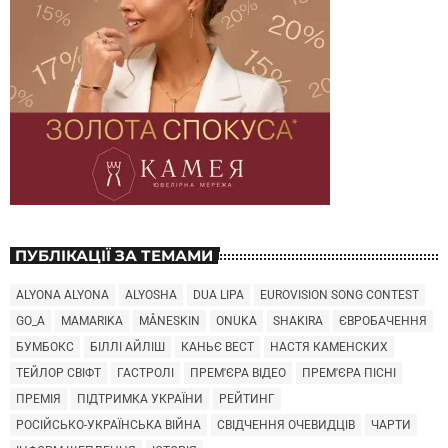
ПУБЛІКАЦІЇ ЗА ТЕМАМИ
ALYONA ALYONA
ALYOSHA
DUA LIPA
EUROVISION SONG CONTEST
GO_A
MAMARIKA
MÅNESKIN
ONUKA
SHAKIRA
ЄВРОБАЧЕННЯ
БУМБОКС
БІЛЛІ АЙЛІШ
КАНЬЄ ВЕСТ
НАСТЯ КАМЕНСКИХ
ТЕЙЛОР СВІФТ
ГАСТРОЛІ
ПРЕМ'ЄРА ВІДЕО
ПРЕМ'ЄРА ПІСНІ
ПРЕМІЯ
ПІДТРИМКА УКРАЇНИ
РЕЙТИНГ
РОСІЙСЬКО-УКРАЇНСЬКА ВІЙНА
СВІДЧЕННЯ ОЧЕВИДЦІВ
ЧАРТИ