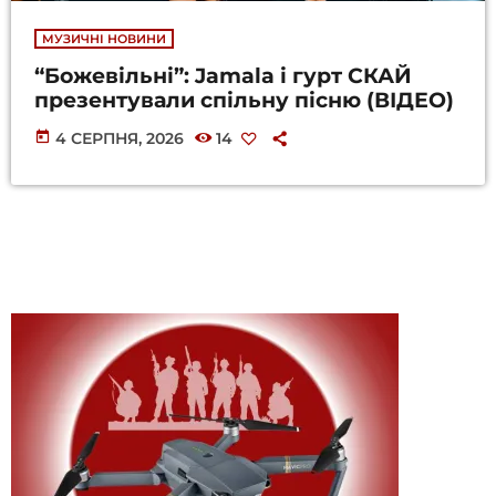
МУЗИЧНІ НОВИНИ
“Божевільні”: Jamala і гурт СКАЙ
презентували спільну пісню (ВІДЕО)
today
4 СЕРПНЯ, 2026
14