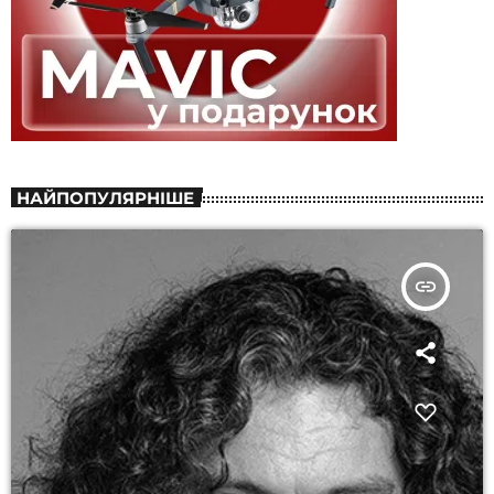
НАЙПОПУЛЯРНІШЕ
insert_link