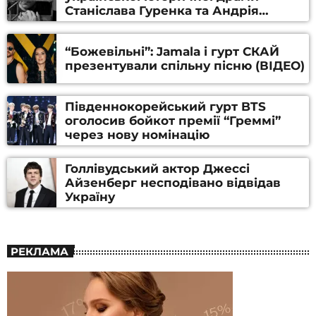
Станіслава Гуренка та Андрія
Алфьорова (ВІДЕО)
“Божевільні”: Jamala і гурт СКАЙ
презентували спільну пісню (ВІДЕО)
Південнокорейський гурт BTS
оголосив бойкот премії “Греммі”
через нову номінацію
Голлівудський актор Джессі
Айзенберг несподівано відвідав
Україну
РЕКЛАМА