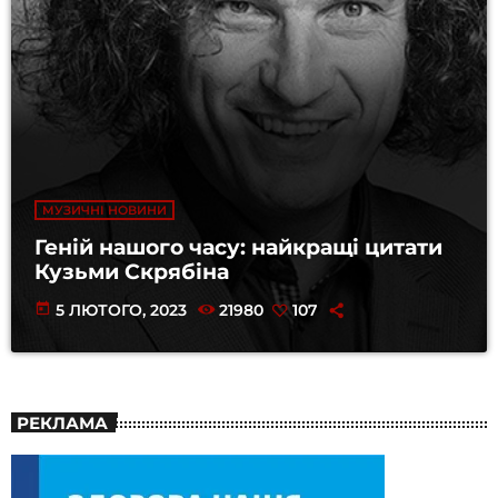
МУЗИЧНІ НОВИНИ
Геній нашого часу: найкращі цитати
Кузьми Скрябіна
today
5 ЛЮТОГО, 2023
21980
107
РЕКЛАМА