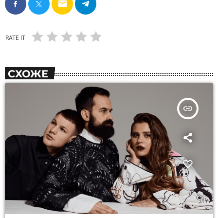
email
RATE IT
СХОЖЕ
insert_link