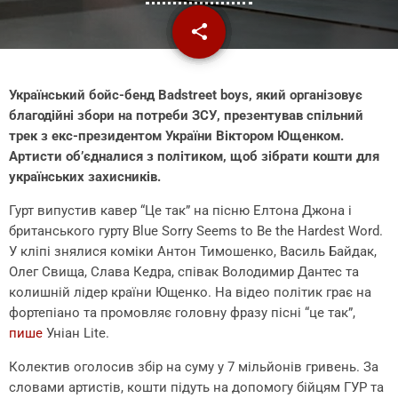
share
email
Український бойс-бенд Badstreet boys, який організовує
благодійні збори на потреби ЗСУ, презентував спільний
трек з екс-президентом України Віктором Ющенком.
Артисти об’єдналися з політиком, щоб зібрати кошти для
українських захисників.
Гурт випустив кавер “Це так” на пісню Елтона Джона і
британського гурту Blue Sorry Seems to Be the Hardest Word.
У кліпі знялися коміки Антон Тимошенко, Василь Байдак,
Олег Свища, Слава Кедра, співак Володимир Дантес та
колишній лідер країни Ющенко. На відео політик грає на
фортепіано та промовляє головну фразу пісні “це так”,
пише
Уніан Lite.
Колектив оголосив збір на суму у 7 мільйонів гривень. За
словами артистів, кошти підуть на допомогу бійцям ГУР та