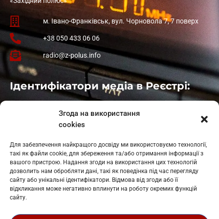
«Західний полюс»
м. Івано-Франківськ, вул. Чорновола 7, 7 поверх
+38 050 433 06 06
radio@z-polus.info
Ідентифікатори медіа в Реєстрі:
Івано-Франківськ
: L11-00661
Згода на використання
Калуш
: L11-01410
cookies
Рогатин
: L11-01801
Яблуниця
: L11-01720
Для забезпечення найкращого досвіду ми використовуємо технології,
Косів: L11-01805
такі як файли cookie, для збереження та/або отримання інформації з
Гарасимів: L11-02274
вашого пристрою. Надання згоди на використання цих технологій
дозволить нам обробляти дані, такі як поведінка під час перегляду
сайту або унікальні ідентифікатори. Відмова від згоди або її
відкликання може негативно вплинути на роботу окремих функцій
сайту.