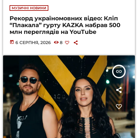
МУЗИЧНІ НОВИНИ
Рекорд україномовних відео: Кліп
“Плакала” гурту KAZKA набрав 500
млн переглядів на YouTube
today
6 СЕРПНЯ, 2026
8
insert_link