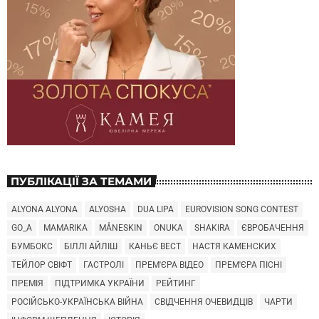
ПУБЛІКАЦІЇ ЗА ТЕМАМИ
ALYONA ALYONA
ALYOSHA
DUA LIPA
EUROVISION SONG CONTEST
GO_A
MAMARIKA
MÅNESKIN
ONUKA
SHAKIRA
ЄВРОБАЧЕННЯ
БУМБОКС
БІЛЛІ АЙЛІШ
КАНЬЄ ВЕСТ
НАСТЯ КАМЕНСКИХ
ТЕЙЛОР СВІФТ
ГАСТРОЛІ
ПРЕМ'ЄРА ВІДЕО
ПРЕМ'ЄРА ПІСНІ
ПРЕМІЯ
ПІДТРИМКА УКРАЇНИ
РЕЙТИНГ
РОСІЙСЬКО-УКРАЇНСЬКА ВІЙНА
СВІДЧЕННЯ ОЧЕВИДЦІВ
ЧАРТИ