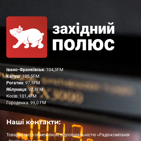
Івано-Франківськ
: 104,3FM
Калуш
: 105,5FM
Рогатин
: 97,5FM
Яблуниця
: 92,4FM
Косів: 101,4FM
Городенка: 99,0 FM
Наші контакти:
Товариство з обмеженою відповідальністю «Радіокомпанія