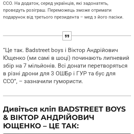
ССО. На додаток, серед українців, які задонатять,
проведуть розіграш. Переможець зможе отримати
подарунок від третього президента – мед з його пасіки.
“Це так. Badstreet boys і Віктор Андрійович
Ющенко (ми самі в шоці) починають липневий
збір на 7 мільйонів. Всі донати перетворяться
в різні дрони для 3 ОШБр і ГУР та бус для
ССО”, – зазначили гумористи.
Дивіться кліп BADSTREET BOYS
& ВІКТОР АНДРІЙОВИЧ
ЮЩЕНКО – ЦЕ ТАК: