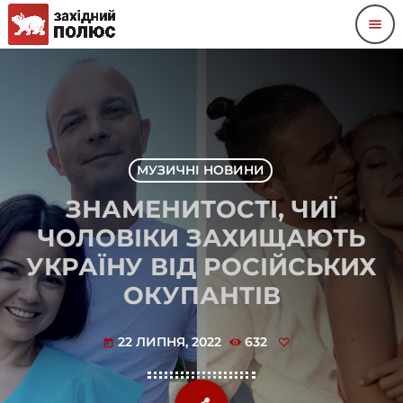
menu
МУЗИЧНІ НОВИНИ
ЗНАМЕНИТОСТІ, ЧИЇ
ЧОЛОВІКИ ЗАХИЩАЮТЬ
УКРАЇНУ ВІД РОСІЙСЬКИХ
ОКУПАНТІВ
22 ЛИПНЯ, 2022
632
today