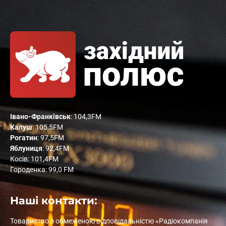
Івано-Франківськ
: 104,3FM
Калуш
: 105,5FM
Рогатин
: 97,5FM
Яблуниця
: 92,4FM
Косів: 101,4FM
Городенка: 99,0 FM
Наші контакти:
Товариство з обмеженою відповідальністю «Радіокомпанія