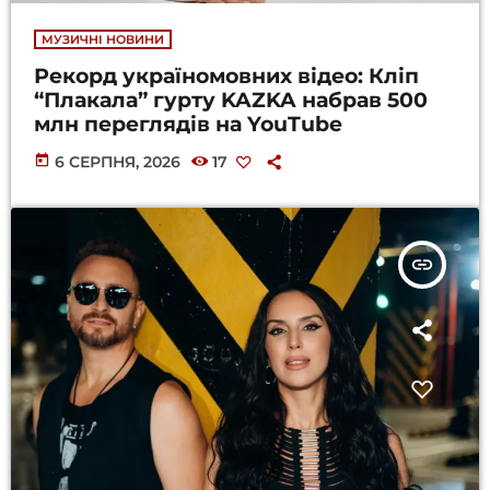
МУЗИЧНІ НОВИНИ
Рекорд україномовних відео: Кліп
“Плакала” гурту KAZKA набрав 500
млн переглядів на YouTube
today
6 СЕРПНЯ, 2026
17
insert_link