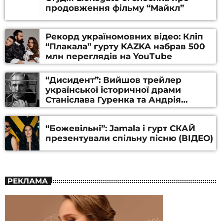
продовження фільму “Майкл”
Рекорд україномовних відео: Кліп
“Плакала” гурту KAZKA набрав 500
млн переглядів на YouTube
“Дисидент”: Вийшов трейлер
української історичної драми
Станіслава Гуренка та Андрія
Алфьорова (ВІДЕО)
“Божевільні”: Jamala і гурт СКАЙ
презентували спільну пісню (ВІДЕО)
РЕКЛАМА