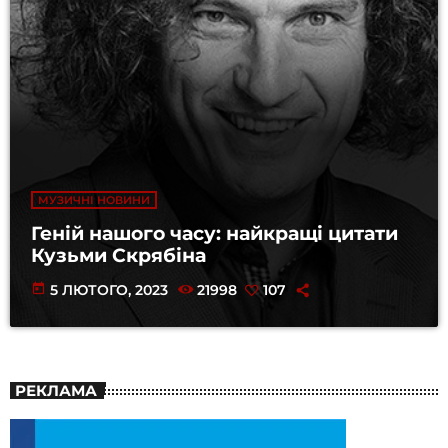
МУЗИЧНІ НОВИНИ
Геній нашого часу: найкращі цитати
Кузьми Скрябіна
today
5 ЛЮТОГО, 2023
21998
107
РЕКЛАМА