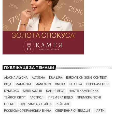
ПУБЛІКАЦІЇ ЗА ТЕМАМИ
ALYONA ALYONA
ALYOSHA
DUA LIPA
EUROVISION SONG CONTEST
GO_A
MAMARIKA
MÅNESKIN
ONUKA
SHAKIRA
ЄВРОБАЧЕННЯ
БУМБОКС
БІЛЛІ АЙЛІШ
КАНЬЄ ВЕСТ
НАСТЯ КАМЕНСКИХ
ТЕЙЛОР СВІФТ
ГАСТРОЛІ
ПРЕМ'ЄРА ВІДЕО
ПРЕМ'ЄРА ПІСНІ
ПРЕМІЯ
ПІДТРИМКА УКРАЇНИ
РЕЙТИНГ
РОСІЙСЬКО-УКРАЇНСЬКА ВІЙНА
СВІДЧЕННЯ ОЧЕВИДЦІВ
ЧАРТИ