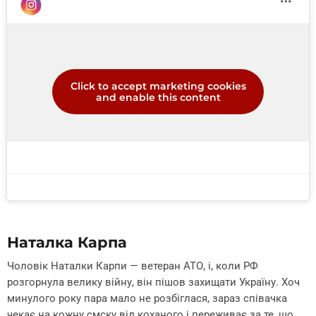
Click to accept marketing cookies
and enable this content
Наталка Карпа
Чоловік Наталки Карпи — ветеран АТО, і, коли РФ
розгорнула велику війну, він пішов захищати Україну. Хоч
минулого року пара мало не розбіглася, зараз співачка
чекає на кожну смску від коханого і переживає за те, що