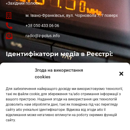
«Західний полюс»
м. Івано-Франківськ, вул. Чорновола 7, 7 поверх
+38 050 433 06 06
radio@z-polus.info
Ідентифікатори медіа в Реєстрі:
Івано-Франківськ
: L11-00661
Згода на використання
Калуш
: L11-01410
cookies
Рогатин
: L11-01801
Яблуниця
: L11-01720
Для забезпечення найкращого досвіду ми використовуємо технології,
Косів: L11-01805
такі як файли cookie, для збереження та/або отримання інформації з
Гарасимів: L11-02274
вашого пристрою. Надання згоди на використання цих технологій
дозволить нам обробляти дані, такі як поведінка під час перегляду
сайту або унікальні ідентифікатори. Відмова від згоди або її
відкликання може негативно вплинути на роботу окремих функцій
сайту.