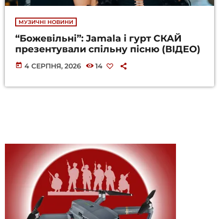
МУЗИЧНІ НОВИНИ
“Божевільні”: Jamala і гурт СКАЙ
презентували спільну пісню (ВІДЕО)
today
4 СЕРПНЯ, 2026
14