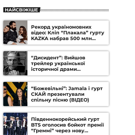
НАЙСВІЖІШЕ
Рекорд україномовних
відео: Кліп “Плакала” гурту
KAZKA набрав 500 млн
переглядів на YouTube
“Дисидент”: Вийшов
трейлер української
історичної драми
Станіслава Гуренка та
Андрія Алфьорова (ВІДЕО)
“Божевільні”: Jamala і гурт
СКАЙ презентували
спільну пісню (ВІДЕО)
Південнокорейський гурт
BTS оголосив бойкот премії
“Греммі” через нову