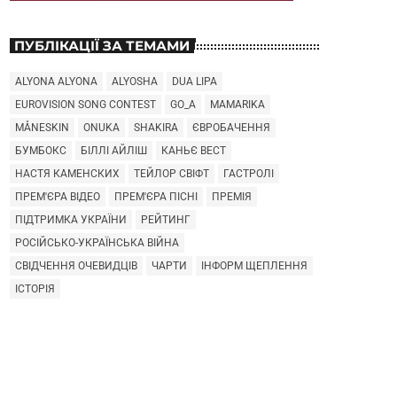
ПУБЛІКАЦІЇ ЗА ТЕМАМИ
ALYONA ALYONA
ALYOSHA
DUA LIPA
EUROVISION SONG CONTEST
GO_A
MAMARIKA
MÅNESKIN
ONUKA
SHAKIRA
ЄВРОБАЧЕННЯ
БУМБОКС
БІЛЛІ АЙЛІШ
КАНЬЄ ВЕСТ
НАСТЯ КАМЕНСКИХ
ТЕЙЛОР СВІФТ
ГАСТРОЛІ
ПРЕМ'ЄРА ВІДЕО
ПРЕМ'ЄРА ПІСНІ
ПРЕМІЯ
ПІДТРИМКА УКРАЇНИ
РЕЙТИНГ
РОСІЙСЬКО-УКРАЇНСЬКА ВІЙНА
СВІДЧЕННЯ ОЧЕВИДЦІВ
ЧАРТИ
ІНФОРМ ЩЕПЛЕННЯ
ІСТОРІЯ