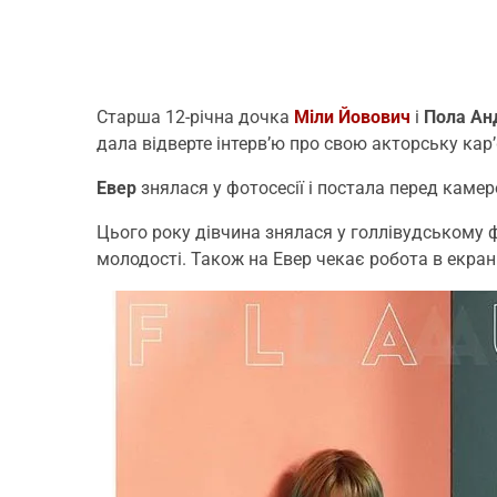
Старша 12-річна дочка
Міли Йовович
і
Пола Ан
дала відверте інтерв’ю про свою акторську кар’
Евер
знялася у фотосесії і постала перед камер
Цього року дівчина знялася у голлівудському 
молодості. Також на Евер чекає робота в екра