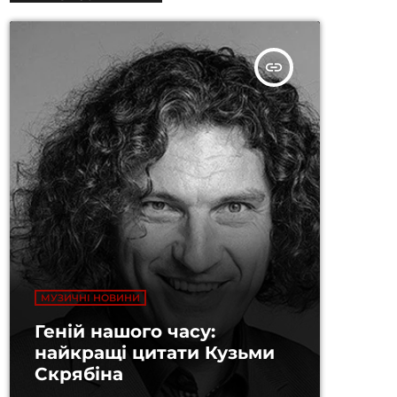
insert_link
МУЗИЧНІ НОВИНИ
Геній нашого часу:
найкращі цитати Кузьми
Скрябіна