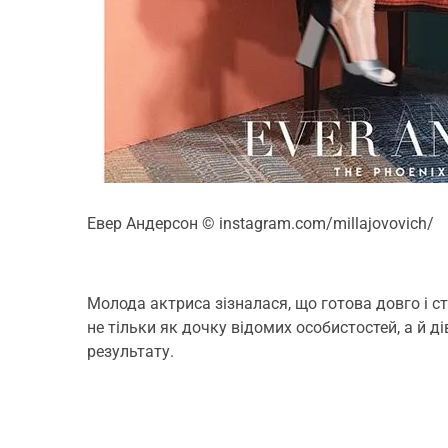
Евер Андерсон
© instagram.com/millajovovich/
Молода актриса зізналася, що готова довго і 
не тільки як дочку відомих особистостей, а й д
результату.