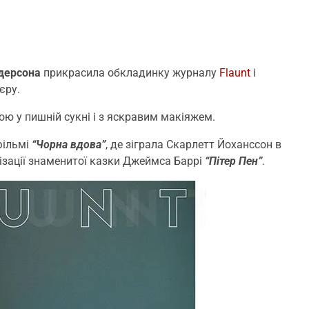
дерсона
прикрасила обкладинку журналу
Flaunt
і
єру.
ою у пишній сукні і з яскравим макіяжем.
фільмі
“Чорна вдова”
, де зіграла Скарлетт Йоханссон в
нізації знаменитої казки Джеймса Баррі
“Пітер Пен”
.