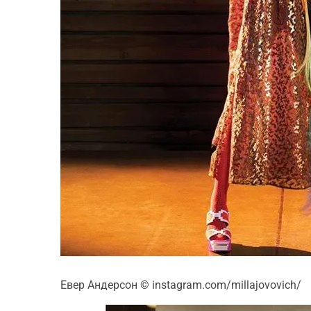
Евер Андерсон
© instagram.com/millajovovich/