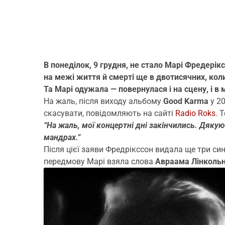
В понеділок, 9 грудня, не стало Марі Фредерік
на межі життя й смерті ще в двотисячних, коли
Та Марі одужала — повернулася і на сцену, і в
На жаль, після виходу альбому
Good Karma
у 20
скасувати, повідомляють на сайті
Radio Roks
. 
“На жаль, мої концертні дні закінчились. Дякую
мандрах.”
Після цієї заяви Фредрікссон видала ще три синг
передмову Марі взяла слова
Авраама Лінколь