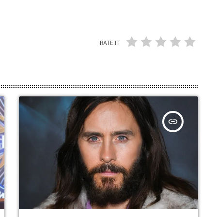
RATE IT
insert_link