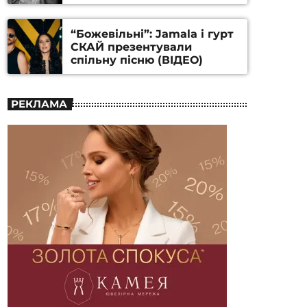
Станіслава Гуренка та
Андрія Алфьорова (ВІДЕО)
“Божевільні”: Jamala і гурт
СКАЙ презентували
спільну пісню (ВІДЕО)
РЕКЛАМА