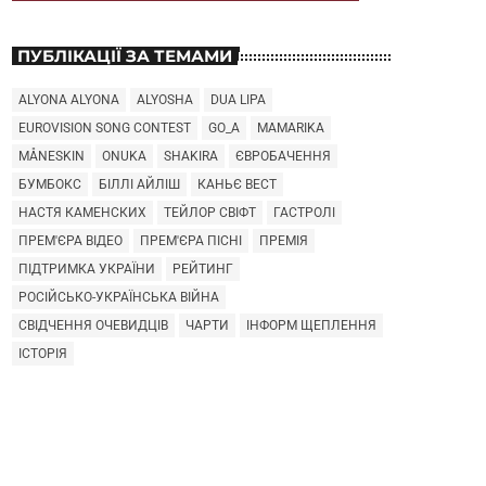
ПУБЛІКАЦІЇ ЗА ТЕМАМИ
ALYONA ALYONA
ALYOSHA
DUA LIPA
EUROVISION SONG CONTEST
GO_A
MAMARIKA
MÅNESKIN
ONUKA
SHAKIRA
ЄВРОБАЧЕННЯ
БУМБОКС
БІЛЛІ АЙЛІШ
КАНЬЄ ВЕСТ
НАСТЯ КАМЕНСКИХ
ТЕЙЛОР СВІФТ
ГАСТРОЛІ
ПРЕМ'ЄРА ВІДЕО
ПРЕМ'ЄРА ПІСНІ
ПРЕМІЯ
ПІДТРИМКА УКРАЇНИ
РЕЙТИНГ
РОСІЙСЬКО-УКРАЇНСЬКА ВІЙНА
СВІДЧЕННЯ ОЧЕВИДЦІВ
ЧАРТИ
ІНФОРМ ЩЕПЛЕННЯ
ІСТОРІЯ