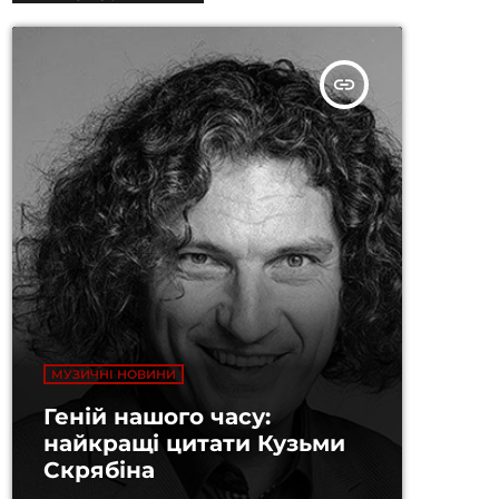
insert_link
МУЗИЧНІ НОВИНИ
Геній нашого часу:
найкращі цитати Кузьми
Скрябіна