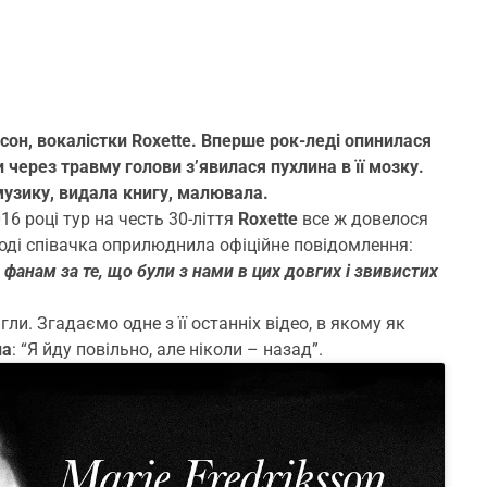
ссон, вокалістки Roxette. Вперше рок-леді опинилася
 через травму голови з’явилася пухлина в її мозку.
 музику, видала книгу, малювала.
16 році тур на честь 30-ліття
Roxette
все ж довелося
Тоді співачка оприлюднила офіційне повідомлення:
 фанам за те, що були з нами в цих довгих і звивистих
ли. Згадаємо одне з її останніх відео, в якому як
на
: “Я йду повільно, але ніколи – назад”.