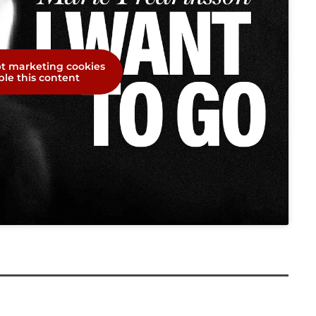
pt marketing cookies
le this content