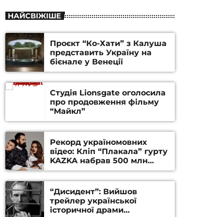
НАЙСВІЖІШЕ
Проєкт “Ко-Хати” з Калуша
представить Україну на
бієнале у Венеції
Студія Lionsgate оголосила
про продовження фільму
“Майкл”
Рекорд україномовних
відео: Кліп “Плакала” гурту
KAZKA набрав 500 млн
переглядів на YouTube
“Дисидент”: Вийшов
трейлер української
історичної драми