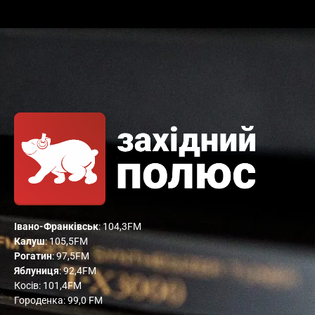
Івано-Франківськ
: 104,3FM
Калуш
: 105,5FM
Рогатин
: 97,5FM
Яблуниця
: 92,4FM
Косів: 101,4FM
Городенка: 99,0 FM