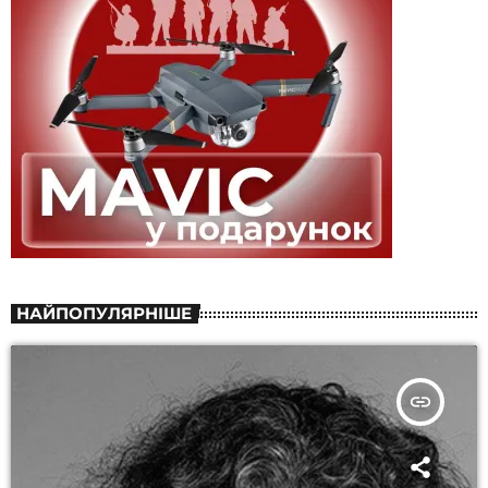
НАЙПОПУЛЯРНІШЕ
insert_link