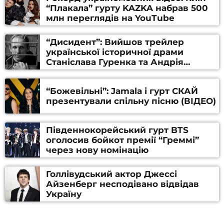
“Плакала” гурту KAZKA набрав 500
млн переглядів на YouTube
“Дисидент”: Вийшов трейлер
української історичної драми
Станіслава Гуренка та Андрія
Алфьорова (ВІДЕО)
“Божевільні”: Jamala і гурт СКАЙ
презентували спільну пісню (ВІДЕО)
Південнокорейський гурт BTS
оголосив бойкот премії “Греммі”
через нову номінацію
Голлівудський актор Джессі
Айзенберг несподівано відвідав
Україну