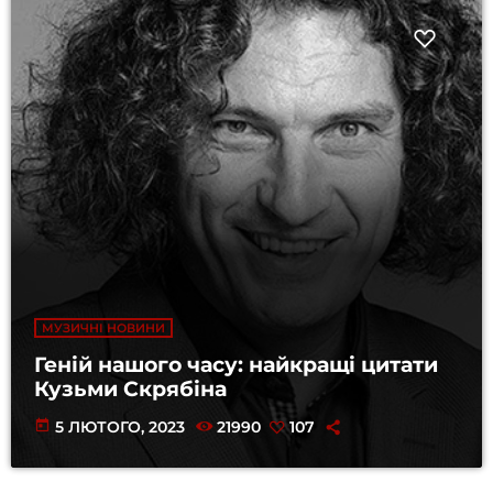
МУЗИЧНІ НОВИНИ
Геній нашого часу: найкращі цитати
Кузьми Скрябіна
today
5 ЛЮТОГО, 2023
21990
107