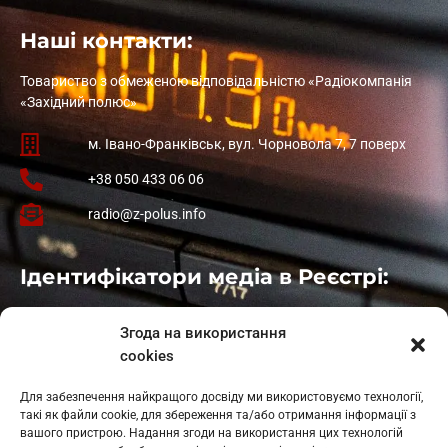
Наші контакти:
Товариство з обмеженою відповідальністю «Радіокомпанія
«Західний полюс»
м. Івано-Франківськ, вул. Чорновола 7, 7 поверх
+38 050 433 06 06
radio@z-polus.info
Ідентифікатори медіа в Реєстрі:
Івано-Франківськ
: L11-00661
Згода на використання
Калуш
: L11-01410
cookies
Рогатин
: L11-01801
Яблуниця
: L11-01720
Для забезпечення найкращого досвіду ми використовуємо технології,
Косів: L11-01805
такі як файли cookie, для збереження та/або отримання інформації з
Гарасимів: L11-02274
вашого пристрою. Надання згоди на використання цих технологій