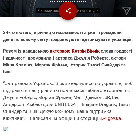
share
email
24-го лютого, в річницю незламності зірки і громадські
діячі по всьому світу продовжують підтримувати українців.
Разом із канадською
акторкою Кетрін Віннік
слова гордості
і вдячності промовили і актриса Джулія Робертс, актори
Міша Коллінз, Морган Фрімен, історик Тімоті Снайдер та
інші.
“Світ разом з Україною. Зірки звернулися до українців, щоб
підтримати нас у річницю повномасштабного вторгнення.
Джулія Робертс, Морган Фрімен, Метт Деймон, JR, Вес
Андерсон. Амбасадори UNITED24 — Imagine Dragons, Тімоті
Снайдер та інші. Дякую кожному. Ваша підтримка
важлива”, – написали на офіційній сторінці
u24.gov.ua
.