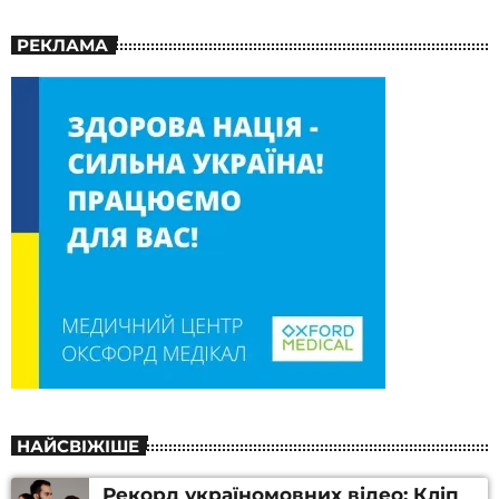
РЕКЛАМА
НАЙСВІЖІШЕ
Рекорд україномовних відео: Кліп