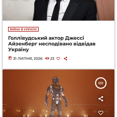
ВІЙНА В УКРАЇНІ
Голлівудський актор Джессі
Айзенберг несподівано відвідав
Україну
today
31 ЛИПНЯ, 2026
23
insert_link