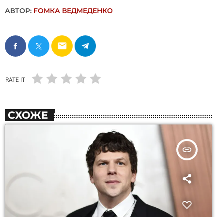
АВТОР:
FОMКА ВЕДМЕДЕНКО
email
RATE IT
СХОЖЕ
insert_link