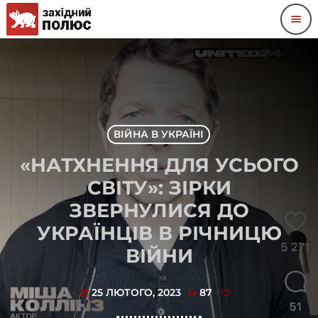
menu
ВІЙНА В УКРАЇНІ
«НАТХНЕННЯ ДЛЯ УСЬОГО
СВІТУ»: ЗІРКИ
ЗВЕРНУЛИСЯ ДО
УКРАЇНЦІВ В РІЧНИЦЮ
ВІЙНИ
25 ЛЮТОГО, 2023
87
today