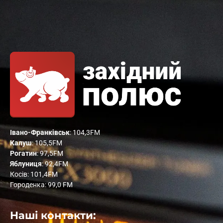
Івано-Франківськ
: 104,3FM
Калуш
: 105,5FM
Рогатин
: 97,5FM
Яблуниця
: 92,4FM
Косів: 101,4FM
Городенка: 99,0 FM
Наші контакти: