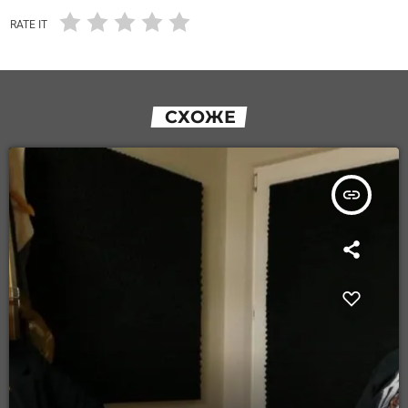
RATE IT
СХОЖЕ
insert_link