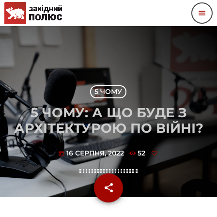
menu
5 ЧОМУ
5 ЧОМУ: А ЩО БУДЕ З
АРХІТЕКТУРОЮ ПО ВІЙНІ?
16 СЕРПНЯ, 2022
52
today
share
email