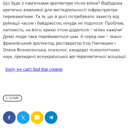
Що буде з пам’ятками архітектури після війни? Відбудова
критично важливої для життєдіяльності інфраструктри
переважатиме. Та те, що й досі потребувало захисту від
руйнації часом і байдужістю, нікуди не поділося. Проблем,
натомість, на його, крихкі стіни додалося – м’яко кажучи!
Деякі люди таки переймаються цим. А серед них – івано-
франківський архітектор, реставратор Ігор Панчишин і
Олена Вознесенська, психолог, кандидат психологічних
наук, президент всеукраїнської арт-терапевтичної асоціації.
5 ЧОМУ
email