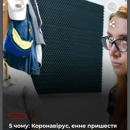
insert_link
5 ЧОМУ
5 чому: Коронавірус, енне пришестя