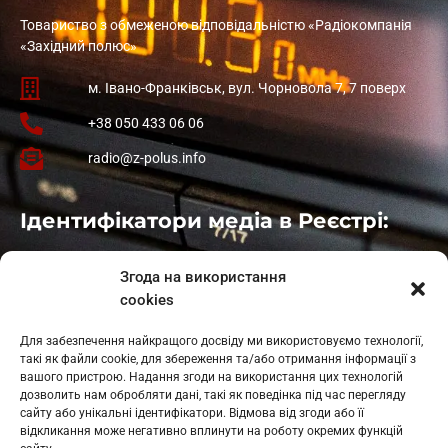
Товариство з обмеженою відповідальністю «Радіокомпанія
«Західний полюс»
м. Івано-Франківськ, вул. Чорновола 7, 7 поверх
+38 050 433 06 06
radio@z-polus.info
Ідентифікатори медіа в Реєстрі:
Івано-Франківськ
: L11-00661
Згода на використання
Калуш
: L11-01410
cookies
Рогатин
: L11-01801
Яблуниця
: L11-01720
Для забезпечення найкращого досвіду ми використовуємо технології,
Косів: L11-01805
такі як файли cookie, для збереження та/або отримання інформації з
Гарасимів: L11-02274
вашого пристрою. Надання згоди на використання цих технологій
дозволить нам обробляти дані, такі як поведінка під час перегляду
сайту або унікальні ідентифікатори. Відмова від згоди або її
відкликання може негативно вплинути на роботу окремих функцій