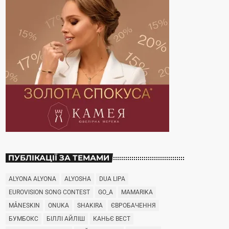
ПУБЛІКАЦІЇ ЗА ТЕМАМИ
ALYONA ALYONA
ALYOSHA
DUA LIPA
EUROVISION SONG CONTEST
GO_A
MAMARIKA
MÅNESKIN
ONUKA
SHAKIRA
ЄВРОБАЧЕННЯ
БУМБОКС
БІЛЛІ АЙЛІШ
КАНЬЄ ВЕСТ