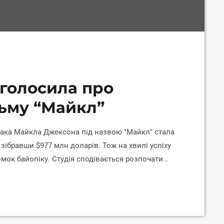
оголосила про
ьму “Майкл”
івака Майкла Джексона під назвою "Майкл" стала
 зібравши $977 млн доларів. Тож на хвилі успіху
мок байопіку. Студія сподівається розпочати
 початку 2027 року. За словами керівника
ем'єра другої частини фільму планується на
ину 2028 року, повідомляє Уніан Lite з