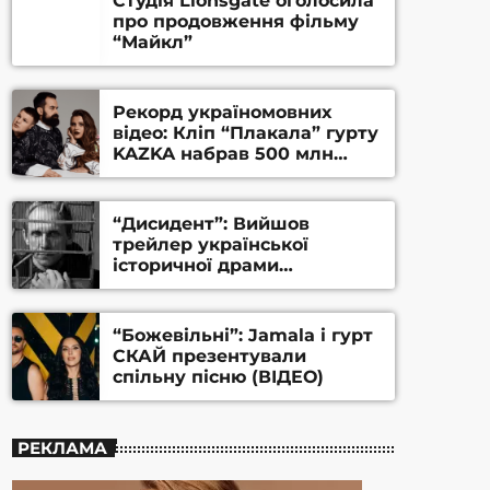
Студія Lionsgate оголосила
про продовження фільму
“Майкл”
Рекорд україномовних
відео: Кліп “Плакала” гурту
KAZKA набрав 500 млн
переглядів на YouTube
“Дисидент”: Вийшов
трейлер української
історичної драми
Станіслава Гуренка та
Андрія Алфьорова (ВІДЕО)
“Божевільні”: Jamala і гурт
СКАЙ презентували
спільну пісню (ВІДЕО)
РЕКЛАМА