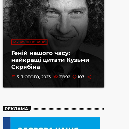
МУЗИЧНІ НОВИНИ
Геній нашого часу:
найкращі цитати Кузьми
Скрябіна
5 ЛЮТОГО, 2023
21992
107
today
РЕКЛАМА