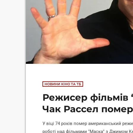
НОВИНИ КІНО ТА ТБ
Режисер фільмів 
Чак Рассел помер 
У віці 74 років помер американський реж
роботі над фільмами "Маска" з Джимом Кер