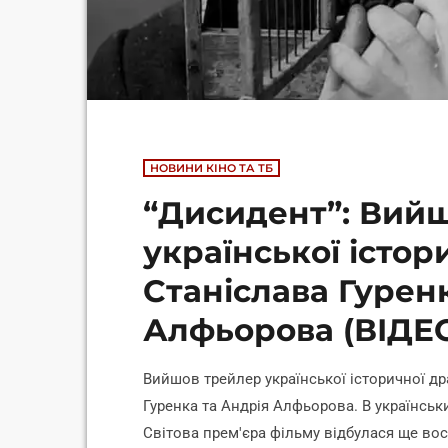
НОВИНИ КІНО ТА ТБ
“Дисидент”: Вий
української істо
Станіслава Гурен
Алфьорова (ВІДЕ
Вийшов трейлер української історичної др
Гуренка та Андрія Алфьорова. В українськи
Світова прем'єра фільму відбулася ще вос