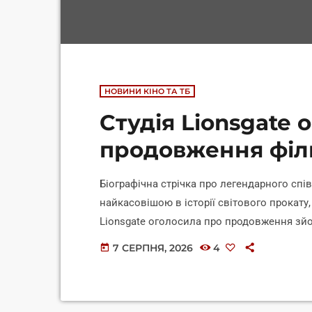
НОВИНИ КІНО ТА ТБ
Студія Lionsgate 
продовження філ
Біографічна стрічка про легендарного сп
найкасовішою в історії світового прокату,
Lionsgate оголосила про продовження зйо
виробництво наприкінці цього року або на
7 СЕРПНЯ, 2026
4
today
кіновідділу Lionsgate Адам Фогельсон, пр
кінець наступного року або на першу полов
посиланням на […]