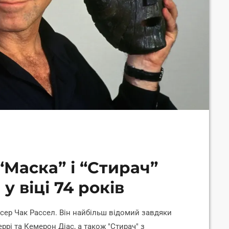
“Маска” і “Стирач”
у віці 74 років
исер Чак Рассел. Він найбільш відомий завдяки
рі та Кемерон Діас, а також "Стирач" з