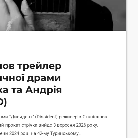
шов трейлер
ричної драми
ка та Андрія
О)
ами "Дисидент" (Dissident) режисерів Станіслава
й прокат стрічка вийде 3 вересня 2026 року.
ени 2024 році на 42-му Туринському