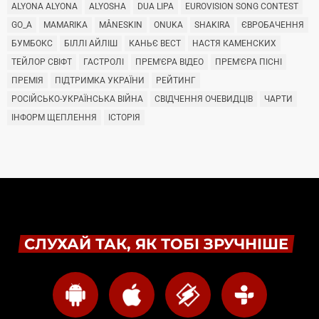
ALYONA ALYONA
ALYOSHA
DUA LIPA
EUROVISION SONG CONTEST
GO_A
MAMARIKA
MÅNESKIN
ONUKA
SHAKIRA
ЄВРОБАЧЕННЯ
БУМБОКС
БІЛЛІ АЙЛІШ
КАНЬЄ ВЕСТ
НАСТЯ КАМЕНСКИХ
ТЕЙЛОР СВІФТ
ГАСТРОЛІ
ПРЕМ'ЄРА ВІДЕО
ПРЕМ'ЄРА ПІСНІ
ПРЕМІЯ
ПІДТРИМКА УКРАЇНИ
РЕЙТИНГ
РОСІЙСЬКО-УКРАЇНСЬКА ВІЙНА
СВІДЧЕННЯ ОЧЕВИДЦІВ
ЧАРТИ
ІНФОРМ ЩЕПЛЕННЯ
ІСТОРІЯ
СЛУХАЙ ТАК, ЯК ТОБІ ЗРУЧНІШЕ