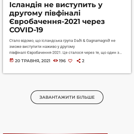
Ісландія не виступить у
другому півфіналі
Євробачення-2021 через
COVID-19
Стало відомо, що ісландська група Daði & Gagnamagnið не
зможе виступити наживо у другому
півфіналі Євробачення-2021. Це сталося через те, що один з
учасників отримав позитивний тест на COVID-19. Такий
today
20 ТРАВНЯ, 2021
196
2
поворот подій не означає, що учасники вибувають зі
змагання. Замість живого виступу в ефірі покажуть запис
виступу з генеральної репетиції. Нагадаємо, всім учасникам
Євробачення-2021 кожні два дні роблять ПЛР-тест. Тепер
колектив вирушить на карантин. У своєму зверненні
у Facebook вони написали, що дотримувалися […]
ЗАВАНТАЖИТИ БІЛЬШЕ