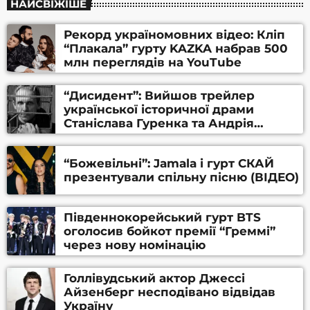
НАЙСВІЖІШЕ
Рекорд україномовних відео: Кліп
“Плакала” гурту KAZKA набрав 500
млн переглядів на YouTube
“Дисидент”: Вийшов трейлер
української історичної драми
Станіслава Гуренка та Андрія
Алфьорова (ВІДЕО)
“Божевільні”: Jamala і гурт СКАЙ
презентували спільну пісню (ВІДЕО)
Південнокорейський гурт BTS
оголосив бойкот премії “Греммі”
через нову номінацію
Голлівудський актор Джессі
Айзенберг несподівано відвідав
Україну