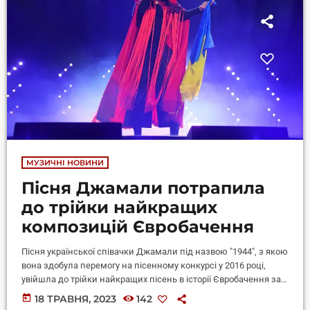
МУЗИЧНІ НОВИНИ
Пісня Джамали потрапила
до трійки найкращих
композицій Євробачення
Пісня української співачки Джамали під назвою "1944", з якою
вона здобула перемогу на пісенному конкурсі у 2016 році,
увійшла до трійки найкращих пісень в історії Євробачення за
версією британського видання The Guardian. Британське
today
18 ТРАВНЯ, 2023
142
видання The Guardian склало список найкращих пісень