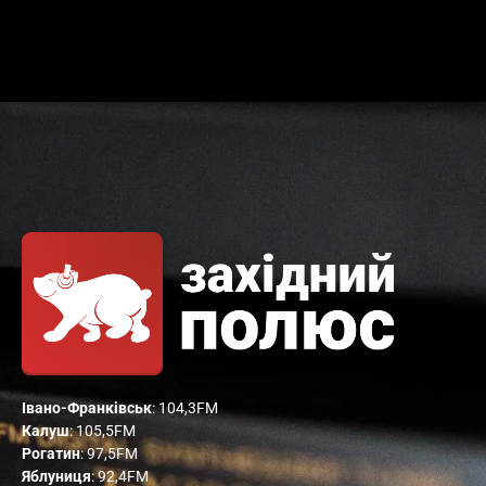
Івано-Франківськ
: 104,3FM
Калуш
: 105,5FM
Рогатин
: 97,5FM
Яблуниця
: 92,4FM