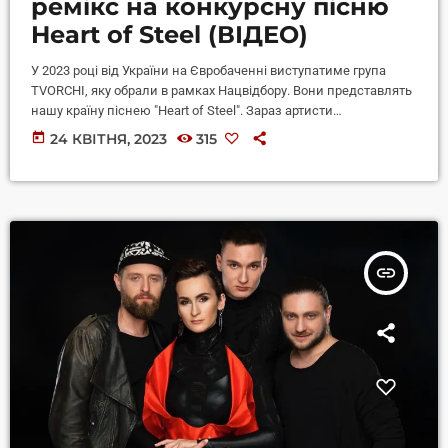
ремікс на конкурсну пісню
Heart of Steel (ВІДЕО)
У 2023 році від України на Євробаченні виступатиме група
TVORCHI, яку обрали в рамках Нацвідбору. Вони представлять
нашу країну піснею "Heart of Steel". Зараз артисти
представили ремікс на конкурсну композицію, а також
today
24 КВІТНЯ, 2023
315
оновлений кліп. Відомо, що зйомки кліпу проходили в
Національному центрі "Український дім" на Хрещатику в
центрі Києва. Повідомляється, що зйомки настільки
затягнулися, що проходили навіть під час комендантської
години. Артисти стверджують, що це в сучасних реаліях має
свій […]
insert_link