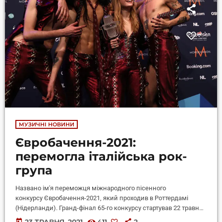
МУЗИЧНІ НОВИНИ
Євробачення-2021:
перемогла італійська рок-
група
Названо ім'я переможця міжнародного пісенного
конкурсу Євробачення-2021, який проходив в Роттердамі
(Нідерланди). Гранд-фінал 65-го конкурсу стартував 22 травня
ов 22:00. На сцену вийшли представники від 26 країн-
today
23 ТРАВНЯ, 2021
411
2