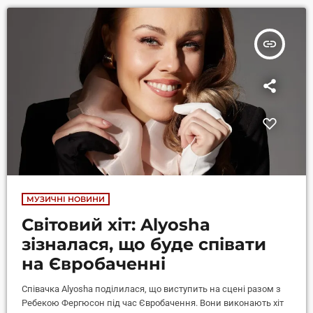
додому", інформує Шоубіз 24. Окрім неймовірного вокалу
Alyosha, у номері було багато синьо-жовтих кольорів […]
insert_link
МУЗИЧНІ НОВИНИ
Світовий хіт: Alyosha
зізналася, що буде співати
на Євробаченні
Співачка Alyosha поділилася, що виступить на сцені разом з
Ребекою Фергюсон під час Євробачення. Вони виконають хіт