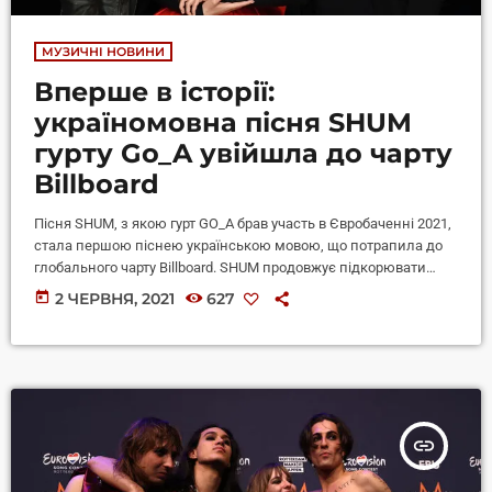
МУЗИЧНІ НОВИНИ
Вперше в історії:
україномовна пісня SHUM
гурту Go_A увійшла до чарту
Billboard
Пісня SHUM, з якою гурт GO_A брав участь в Євробаченні 2021,
стала першою піснею українською мовою, що потрапила до
глобального чарту Billboard. SHUM продовжує підкорювати
серця меломанів по всьому світу. Через тиждень після гранд-
today
2 ЧЕРВНЯ, 2021
627
фіналу Євробачення 2021 пісня українською мовою
українського гурту вперше в історії дебютувала у щотижневому
глобальному чарті Billboard 200 (за винятком США) — Billboard
Global 200 excl US, який складає журнал Billboard. Зараз
українська пісня посідає 80-те місце, повідомляє НВ. Фото:
скріншот з сайту […]
insert_link