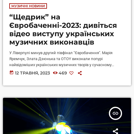
МУЗИЧНІ НОВИНИ
“Щедрик” на
Євробаченні-2023: дивіться
відео виступу українських
музичних виконавців
У Ліверпулі минув другий півфінал "Євробачення". Марія
Яремчук, Злата Дзюнька та OTOY виконали попурі
найвідоміших українських музичних творів у сучасному
аранжуванні. ВІДЕО ДНЯ Окрім власне виступів конкурсантів,
today
12 ТРАВНЯ, 2023
469
на сцені з'явилися українські музиканти, що заспівали
"Щедрика". Марія Яремчук заспівала пісню свого батька
Назарія Яремчука "Родина", OTOY зачитав реп на вірш Тараса
Шевченка "Садок вишневий коло хати", а Злата Дзюнька у
дуеті з Яремчук виконали "Щедрик" Леонтовича. Перформанс
"Музика єднає покоління" розповідає […]
insert_link