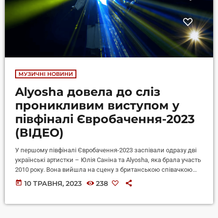
МУЗИЧНІ НОВИНИ
Alyosha довела до сліз
проникливим виступом у
півфіналі Євробачення-2023
(ВІДЕО)
У першому півфіналі Євробачення-2023 заспівали одразу дві
українські артистки – Юлія Саніна та Alyosha, яка брала участь
2010 року. Вона вийшла на сцену з британською співачкою
Ребекою Фергюсон. У дуеті з Ребекою Фергюсон Alyosha
today
10 ТРАВНЯ, 2023
238
виконала пісню Ordinary World культового британського гурту
Duran Duran, але в новому аранжуванні. Їхній перформанс
на Євробаченні-2023 отримав назву "Ласкаво просимо до нас