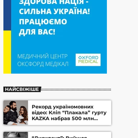
НАЙСВІЖІШЕ
Рекорд україномовних
відео: Кліп “Плакала” гурту
KAZKA набрав 500 млн
переглядів на YouTube