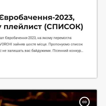
 Євробачення-2023,
 у плейлист (СПИСОК)
нал Євробачення-2023, на якому перемогла
 TVORCHI зайняв шосте місце. Пропонуємо список
кі не залишать вас байдужими. Пісенний конкурс
ворень у мережі. В першу чергу, цей захід
авою музикою, пише Уніан. Ось перелік із 10
ть вам сподобатися. Loreen […]
insert_link