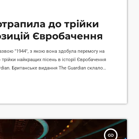
трапила до трійки
зицій Євробачення
азвою "1944", з якою вона здобула перемогу на
о трійки найкращих пісень в історії Євробачення
dian. Британське видання The Guardian склало
всю історію пісенного конкурсу. Щодо доробку
икі Танці посіла 13 місце, а Kalush Orchestra з
яє Корреспондент. […]
insert_link