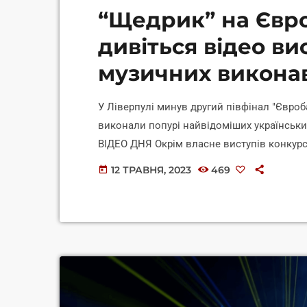
“Щедрик” на Євро
дивіться відео ви
музичних викона
У Ліверпулі минув другий півфінал "Євроб
виконали попурі найвідоміших українськи
ВІДЕО ДНЯ Окрім власне виступів конкурса
що заспівали "Щедрика". Марія Яремчук з
12 ТРАВНЯ, 2023
469
today
"Родина", OTOY зачитав реп на вірш Тарас
Дзюнька у дуеті з Яремчук виконали "Ще
покоління" розповідає […]