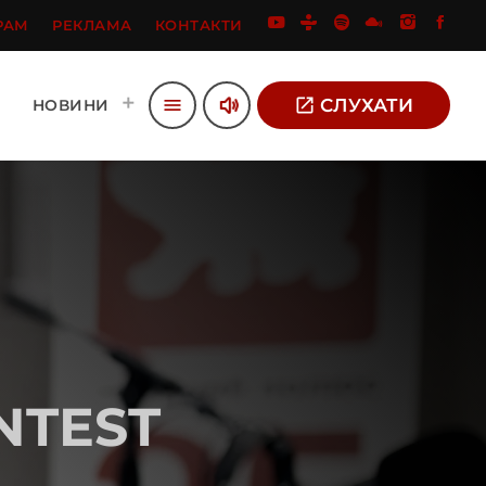
РАМ
РЕКЛАМА
КОНТАКТИ
volume_up
open_in_new
СЛУХАТИ
menu
НОВИНИ
NTEST