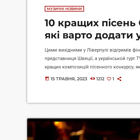
МУЗИЧНІ НОВИНИ
10 кращих пісень
які варто додати
Цими вихідними у Ліверпулі відгримів фі
представниця Швеції, а українськой гурт
кращих композицій пісенного конкурсу, я
досі є однією з найцікавіших тем для обго
15 ТРАВНЯ, 2023
1212
1
today
знайомить людей з новими піснями та цік
найкращих пісень з Євробачення, які можу