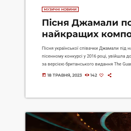
МУЗИЧНІ НОВИНИ
Пісня Джамали по
найкращих компо
Пісня української співачки Джамали під н
пісенному конкурсі у 2016 році, увійшла д
за версією британського видання The Guar
список найкращих пісень Євробачення за 
18 ТРАВНЯ, 2023
142
today
українських артистів, то Руслана з піснею Д
піснею Стефанія посів 24 місце, повідомл