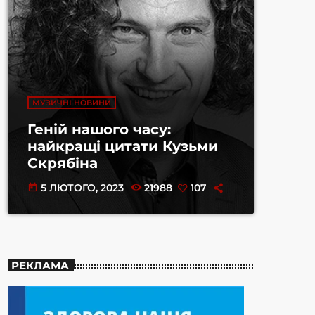
МУЗИЧНІ НОВИНИ
Геній нашого часу:
найкращі цитати Кузьми
Скрябіна
5 ЛЮТОГО, 2023
21988
107
today
РЕКЛАМА