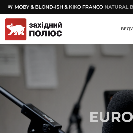
queue_music
MOBY & BLOND-ISH & KIKO FRANCO
NATURAL 
ВЕДУ
EURO