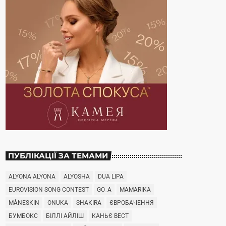
ПУБЛІКАЦІЇ ЗА ТЕМАМИ
ALYONA ALYONA
ALYOSHA
DUA LIPA
EUROVISION SONG CONTEST
GO_A
MAMARIKA
MÅNESKIN
ONUKA
SHAKIRA
ЄВРОБАЧЕННЯ
БУМБОКС
БІЛЛІ АЙЛІШ
КАНЬЄ ВЕСТ