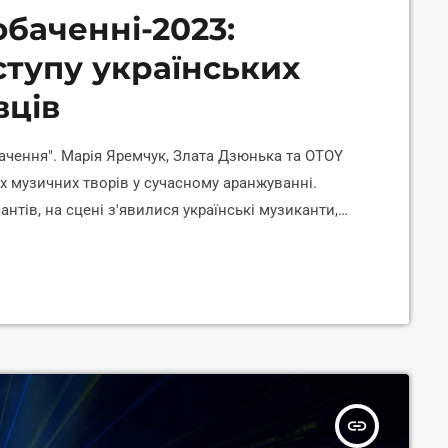
баченні-2023:
ступу українських
вців
ачення". Марія Яремчук, Злата Дзюнька та OTOY
х музичних творів у сучасному аранжуванні.
нтів, на сцені з'явилися українські музиканти,
аспівала пісню свого батька Назарія Яремчука
а Шевченка "Садок вишневий коло хати", а Злата
дрик" Леонтовича. Перформанс "Музика єднає
insert_link