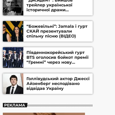
“Дисидент”: Вийшов
трейлер української
історичної драми
Станіслава Гуренка та
Андрія Алфьорова (ВІДЕО)
“Божевільні”: Jamala і гурт
СКАЙ презентували
спільну пісню (ВІДЕО)
Південнокорейський гурт
BTS оголосив бойкот премії
“Греммі” через нову
номінацію
Голлівудський актор Джессі
Айзенберг несподівано
відвідав Україну
РЕКЛАМА