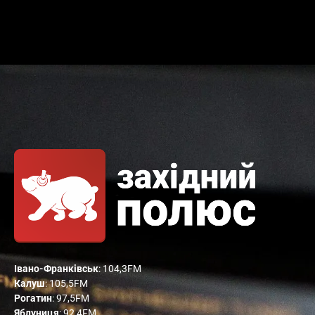
Івано-Франківськ
: 104,3FM
Калуш
: 105,5FM
Рогатин
: 97,5FM
Яблуниця
: 92,4FM