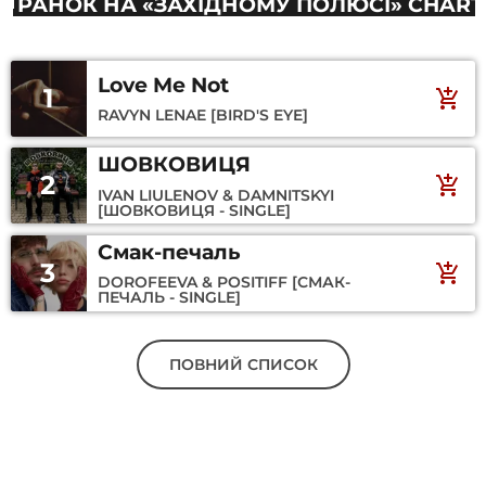
РАНОК НА «ЗАХІДНОМУ ПОЛЮСІ» CHART
Love Me Not
1
add_shopping_cart
RAVYN LENAE [BIRD'S EYE]
ШОВКОВИЦЯ
2
add_shopping_cart
IVAN LIULENOV & DAMNITSKYI
[ШОВКОВИЦЯ - SINGLE]
Смак-печаль
3
add_shopping_cart
DOROFEEVA & POSITIFF [СМАК-
ПЕЧАЛЬ - SINGLE]
ПОВНИЙ СПИСОК