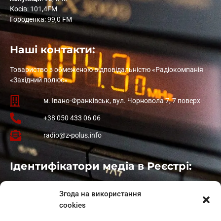
Косів: 101,4FM
Городенка: 99,0 FM
Наші контакти:
Товариство з обмеженою відповідальністю «Радіокомпанія
«Західний полюс»
м. Івано-Франківськ, вул. Чорновола 7, 7 поверх
+38 050 433 06 06
radio@z-polus.info
Ідентифікатори медіа в Реєстрі:
Івано-Франківськ
: L11-00661
Згода на використання
Калуш
: L11-01410
cookies
Рогатин
: L11-01801
Яблуниця
: L11-01720