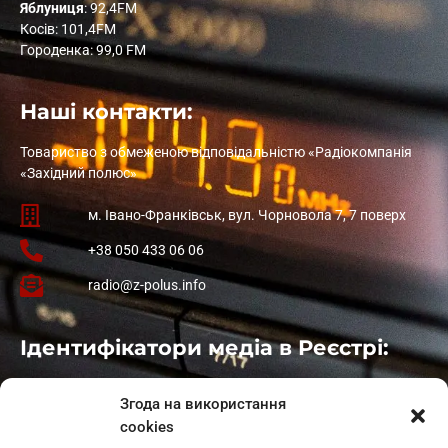
Яблуниця
: 92,4FM
Косів: 101,4FM
Городенка: 99,0 FM
Наші контакти:
Товариство з обмеженою відповідальністю «Радіокомпанія
«Західний полюс»
м. Івано-Франківськ, вул. Чорновола 7, 7 поверх
+38 050 433 06 06
radio@z-polus.info
Ідентифікатори медіа в Реєстрі:
Івано-Франківськ
: L11-00661
Згода на використання
Калуш
: L11-01410
cookies
Рогатин
: L11-01801