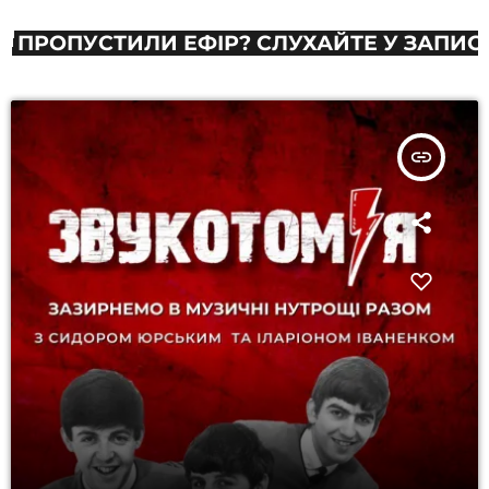
ПРОПУСТИЛИ ЕФІР? СЛУХАЙТЕ У ЗАПИСІ
insert_link