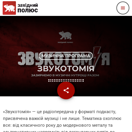
menu
МУЗИЧНА ПРОГРАМА
ЗВУКОТОМІЯ
share
email
«Звукотомія» — це радіопередача у форматі подкасту,
присвячена важкій музиці і не лише. Тематика охоплює
все: від класичного року до модернового металу та
альтернативних напрямків; від легендарних гуртів до