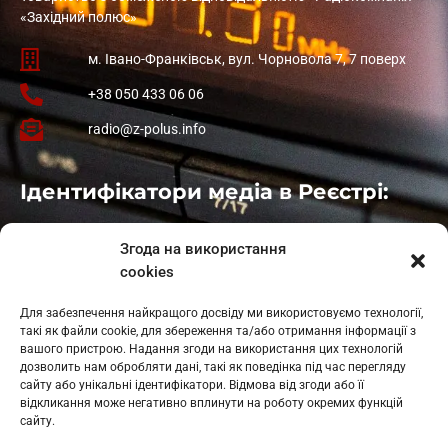
«Західний полюс»
м. Івано-Франківськ, вул. Чорновола 7, 7 поверх
+38 050 433 06 06
radio@z-polus.info
Ідентифікатори медіа в Реєстрі:
Івано-Франківськ
: L11-00661
Згода на використання
Калуш
: L11-01410
cookies
Рогатин
: L11-01801
Яблуниця
: L11-01720
Для забезпечення найкращого досвіду ми використовуємо технології,
Косів: L11-01805
такі як файли cookie, для збереження та/або отримання інформації з
Гарасимів: L11-02274
вашого пристрою. Надання згоди на використання цих технологій
дозволить нам обробляти дані, такі як поведінка під час перегляду
сайту або унікальні ідентифікатори. Відмова від згоди або її
відкликання може негативно вплинути на роботу окремих функцій
сайту.