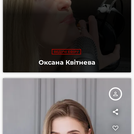
ВЕДУЧІ ЕФІРУ
Оксана Квітнева
person_outline