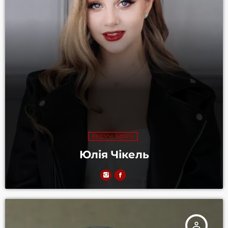
ВЕДУЧІ ЕФІРУ
Юлія Чікель
person_outline