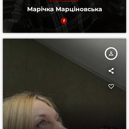
Марічка Марціновська
person_outline