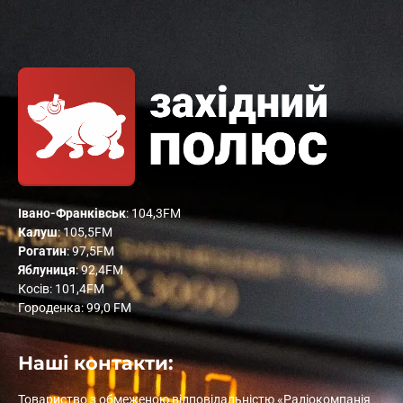
Івано-Франківськ
: 104,3FM
Калуш
: 105,5FM
Рогатин
: 97,5FM
Яблуниця
: 92,4FM
Косів: 101,4FM
Городенка: 99,0 FM
Наші контакти:
Товариство з обмеженою відповідальністю «Радіокомпанія