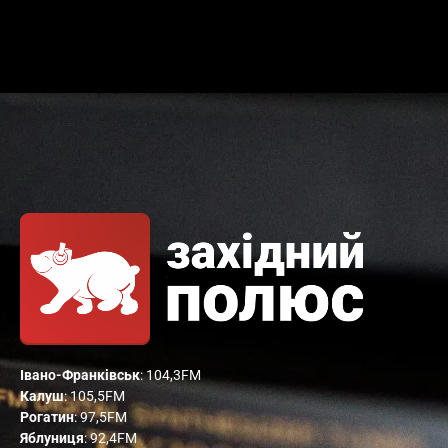
Івано-Франківськ
: 104,3FM
Калуш
: 105,5FM
Рогатин
: 97,5FM
Яблуниця
: 92,4FM