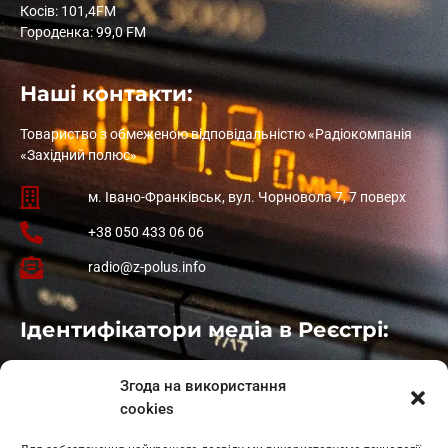
Косів: 101,4FM
Городенка: 99,0 FM
Наші контакти:
Товариство з обмеженою відповідальністю «Радіокомпанія
«Західний полюс»
м. Івано-Франківськ, вул. Чорновола 7, 7 поверх
+38 050 433 06 06
radio@z-polus.info
Ідентифікатори медіа в Реєстрі:
Івано-Франківськ
: L11-00661
Згода на використання
Калуш
: L11-01410
cookies
Рогатин
: L11-01801
Яблуниця
: L11-01720