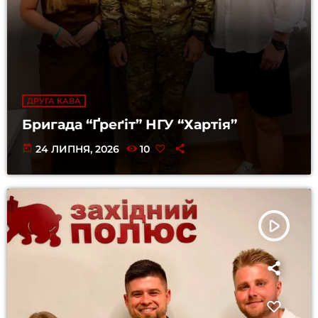
ДРУГА КАВА
Бригада “Ґреґіт” НГУ “Хартія”
today
24 ЛИПНЯ, 2026
10
play_arrow