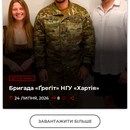
ДРУГА КАВА
Бригада «Ґреґіт» НГУ «Хартія»
today
24 ЛИПНЯ, 2026
8
ЗАВАНТАЖИТИ БІЛЬШЕ