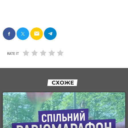
email
RATE IT
СХОЖЕ