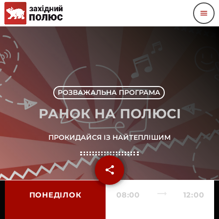
menu
РОЗВАЖАЛЬНА ПРОГРАМА
РАНОК НА ПОЛЮСІ
ПРОКИДАЙСЯ ІЗ НАЙТЕПЛІШИМ
share
email
6
trending_flat
ПОНЕДІЛОК
08:00
12:00