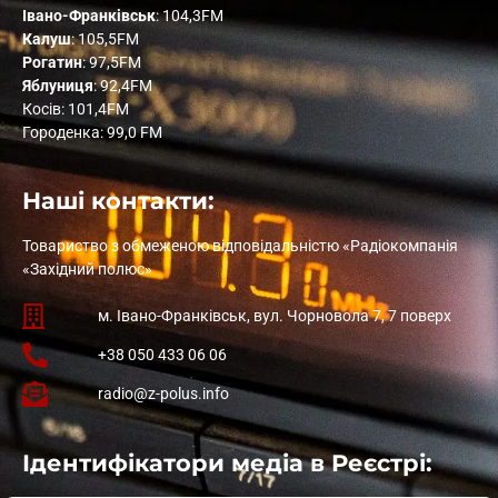
Івано-Франківськ
: 104,3FM
Калуш
: 105,5FM
Рогатин
: 97,5FM
Яблуниця
: 92,4FM
Косів: 101,4FM
Городенка: 99,0 FM
Наші контакти:
Товариство з обмеженою відповідальністю «Радіокомпанія
«Західний полюс»
м. Івано-Франківськ, вул. Чорновола 7, 7 поверх
+38 050 433 06 06
radio@z-polus.info
Ідентифікатори медіа в Реєстрі: