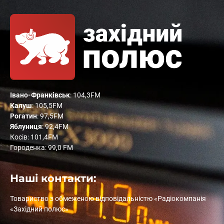
Івано-Франківськ
: 104,3FM
Калуш
: 105,5FM
Рогатин
: 97,5FM
Яблуниця
: 92,4FM
Косів: 101,4FM
Городенка: 99,0 FM
Наші контакти:
Товариство з обмеженою відповідальністю «Радіокомпанія
«Західний полюс»