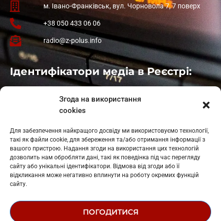
м. Івано-Франківськ, вул. Чорновола 7, 7 поверх
+38 050 433 06 06
radio@z-polus.info
Ідентифікатори медіа в Реєстрі:
Івано-Франківськ
: L11-00661
Згода на використання
Калуш
: L11-01410
cookies
Рогатин
: L11-01801
Яблуниця
: L11-01720
Для забезпечення найкращого досвіду ми використовуємо технології,
Косів: L11-01805
такі як файли cookie, для збереження та/або отримання інформації з
Гарасимів: L11-02274
вашого пристрою. Надання згоди на використання цих технологій
дозволить нам обробляти дані, такі як поведінка під час перегляду
сайту або унікальні ідентифікатори. Відмова від згоди або її
відкликання може негативно вплинути на роботу окремих функцій
сайту.
ПОГОДИТИСЯ