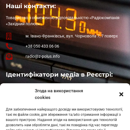
Наші контакти:
Товариство з обмеженою відповідальністю «Радіокомпанія
«Західний полюс»
м. Івано-Франківськ, вул. Чорновола 7, 7 поверх
+38 050 433 06 06
radio@z-polus.info
Ідентифікатори медіа в Реєстрі:
Івано-Франківськ
: L11-00661
Згода на використання
Калуш
: L11-01410
cookies
Рогатин
: L11-01801
Яблуниця
: L11-01720
Для забезпечення найкращого досвіду ми використовуємо технології,
Косів: L11-01805
такі як файли cookie, для збереження та/або отримання інформації з
Гарасимів: L11-02274
вашого пристрою. Надання згоди на використання цих технологій
дозволить нам обробляти дані, такі як поведінка під час перегляду