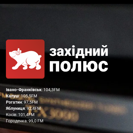
Івано-Франківськ
: 104,3FM
Калуш
: 105,5FM
Рогатин
: 97,5FM
Яблуниця
: 92,4FM
Косів: 101,4FM
Городенка: 99,0 FM