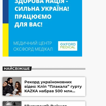
НАЙСВІЖІШЕ
Рекорд україномовних
відео: Кліп “Плакала” гурту
KAZKA набрав 500 млн
переглядів на YouTube