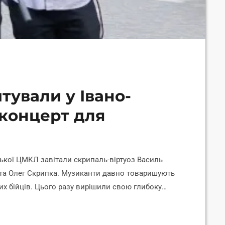
тували у Івано-
-концерт для
ської ЦМКЛ завітали скрипаль-віртуоз Василь
 та Олег Скрипка. Музиканти давно товаришують
их бійців. Цього разу вирішили свою глибоку
рі зараз на передовій боротьби з COVID-19. Про
ску «Інформ щеплення». Проєкт реалізується за