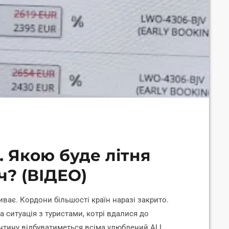
. Якою буде літня
ч? (ВІДЕО)
иває. Кордони більшості країн наразі закрито.
ка ситуація з туристами, котрі вдалися до
нтину відбуватиметься всіма улюблений ALL