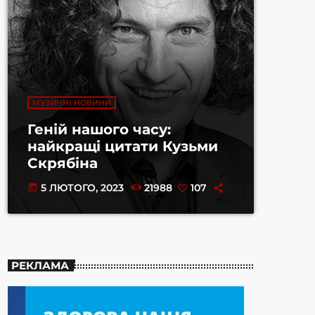
МУЗИЧНІ НОВИНИ
Геній нашого часу:
найкращі цитати Кузьми
Скрябіна
5 ЛЮТОГО, 2023
21988
107
today
РЕКЛАМА