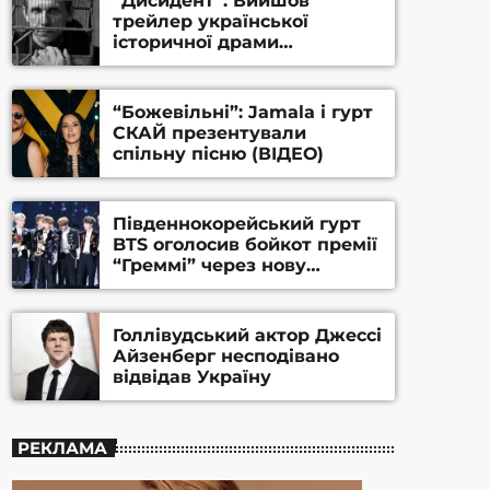
“Дисидент”: Вийшов
трейлер української
історичної драми
Станіслава Гуренка та
Андрія Алфьорова (ВІДЕО)
“Божевільні”: Jamala і гурт
СКАЙ презентували
спільну пісню (ВІДЕО)
Південнокорейський гурт
BTS оголосив бойкот премії
“Греммі” через нову
номінацію
Голлівудський актор Джессі
Айзенберг несподівано
відвідав Україну
РЕКЛАМА