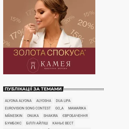
ПУБЛІКАЦІЇ ЗА ТЕМАМИ
ALYONA ALYONA
ALYOSHA
DUA LIPA
EUROVISION SONG CONTEST
GO_A
MAMARIKA
MÅNESKIN
ONUKA
SHAKIRA
ЄВРОБАЧЕННЯ
БУМБОКС
БІЛЛІ АЙЛІШ
КАНЬЄ ВЕСТ