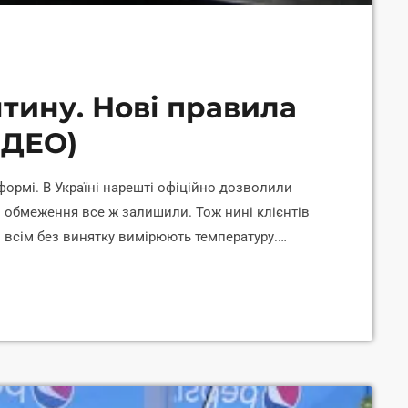
тину. Нові правила
ІДЕО)
 формі. В Україні нарешті офіційно дозволили
і обмеження все ж залишили. Тож нині клієнтів
ді всім без винятку вимірюють температуру.
озвитку ЗМІ Посольства США в Україні.