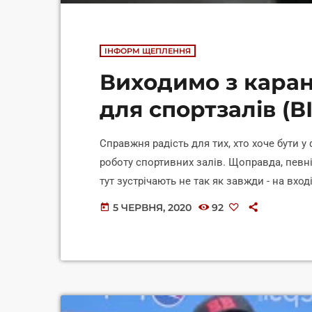
ІНФОРМ ЩЕПЛЕННЯ
Виходимо з каран
для спортзалів (В
Справжня радість для тих, хто хоче бути у
роботу спортивних залів. Щоправда, певн
тут зустрічають не так як завжди - на вхо
Проєкт реалізується за підтримки Фонду р
5 ЧЕРВНЯ, 2020
92
today