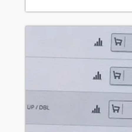
підтримки Фонду розвитку ЗМІ Посольства