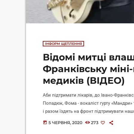
ІНФОРМ ЩЕПЛЕННЯ
Відомі митці влаш
Франківську міні
медиків (ВІДЕО)
Аби підтримати лікарів, до Івано-Франків
Попадюк, Фома - вокаліст гурту «Мандри»
і разом їздять на фронт підтримувати наш
пошану та підтримку висловити людям, кот
5 ЧЕРВНЯ, 2020
273
today
те, як це відбувалось — у черговому випу