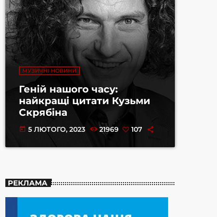
МУЗИЧНІ НОВИНИ
Геній нашого часу:
найкращі цитати Кузьми
Скрябіна
5 ЛЮТОГО, 2023
21969
107
today
РЕКЛАМА