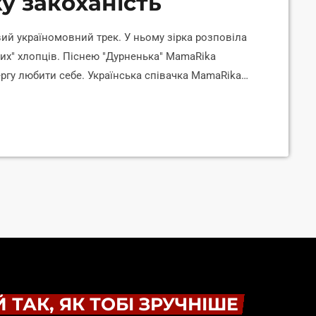
у закоханість
ий україномовний трек. У ньому зірка розповіла
 тих" хлопців. Піснею "Дурненька" MamaRika
чергу любити себе. Українська співачка MamaRika
дні, 14 листопада. Лірик-відео вже є на її ютуб-
У дописі в інстаграмі MamaRika розповіла, що
і, кожній з нас […]
 ТАК, ЯК ТОБІ ЗРУЧНІШЕ