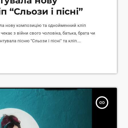
тувала нову
п “Сльози і пісні”
ала нову композицію та однойменний кліп
 чекає з війни свого чоловіка, батька, брата чи
тувала пісню "Сльози і пісні" та кліп.
ам, що відірвані від чоловіків, які зараз
ти тих, хто зараз очікує хоч би на одну звістку
неться додому живим. У […]
insert_link