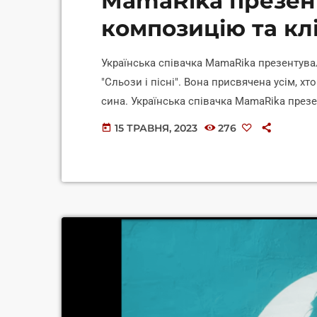
MamaRika презен
композицію та клі
Українська співачка MamaRika презентув
"Сльози і пісні". Вона присвячена усім, хто
сина. Українська співачка MamaRika презен
Композиція та відеоробота присвячена жінк
15 ТРАВНЯ, 2023
276
today
захищають країну. Співачка хотіла підтрима
та не втрачають надію, що коханий повер