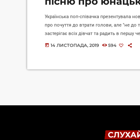
пісню про юнацьк
Українська поп-співачка презентувала нов
про почуття до втрати голови, але "не до
застерігає всіх дівчат та радить в першу 
презентувала нову пісню "Дурненька" сього
14 ЛИСТОПАДА, 2019
594
today
каналі, повідомляють на сайті каналу 24. 
теж закохувалася "не в тих" хлопців. Дівчул
СЛУХАЙ