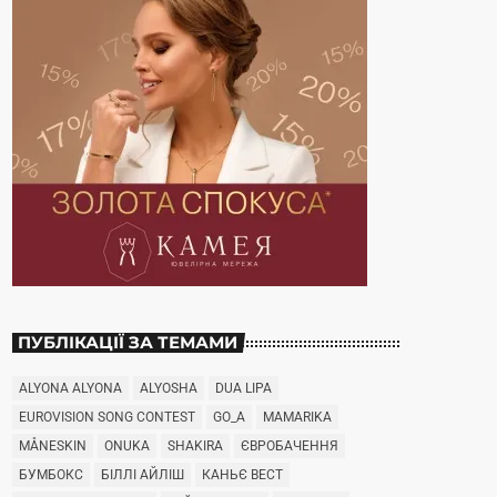
ПУБЛІКАЦІЇ ЗА ТЕМАМИ
ALYONA ALYONA
ALYOSHA
DUA LIPA
EUROVISION SONG CONTEST
GO_A
MAMARIKA
MÅNESKIN
ONUKA
SHAKIRA
ЄВРОБАЧЕННЯ
БУМБОКС
БІЛЛІ АЙЛІШ
КАНЬЄ ВЕСТ