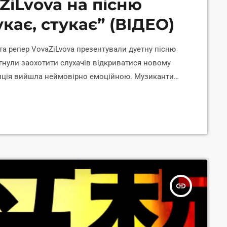
ZiLvova на пісню
укає, стукає” (ВІДЕО)
та репер VovaZiLvova презентували дуетну пісню
рагнули заохотити слухачів відкриватися новому
зиція вийшла неймовірно емоційною. Музиканти
й буде надихати людей не застрягати у старих
вою знайома ще зі студентських часів. Тому, коли
вала, що має бути круто. Коли ж почула […]
insert_link