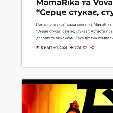
MamaRika та Vova
“Серце стукає, ст
Популярна українська співачка MamaRika 
"Серце стукає, стукає, стукає". Артисти п
досвіду та викликам. Така дуетна компо
зазначають, що хотіли створити трек, яки
5 КВІТНЯ, 2021
776
today
відчуттях, повідомляє 24 Showbiz. "Я з Во
він запропонував спільний трек, я підозрю