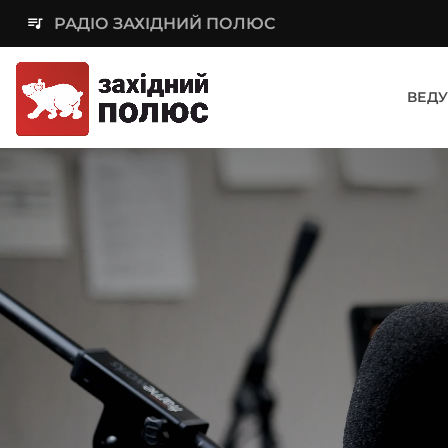
queue_music
РАДІО ЗАХІДНИЙ ПОЛЮС
ВЕДУ