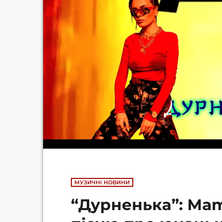
МУЗИЧНІ НОВИНИ
“Дурненька”: Ma