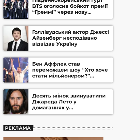
Південнокорейський гурт
BTS оголосив бойкот премії
“Греммі” через нову
номінацію
Голлівудський актор Джессі
Айзенберг несподівано
відвідав Україну
Бен Аффлек став
переможцем шоу “Хто хоче
стати мільйонером?”
(ВІДЕО)
Десять жінок звинуватили
Джареда Лето у
домаганнях у
документальному фільмі
BBC
РЕКЛАМА