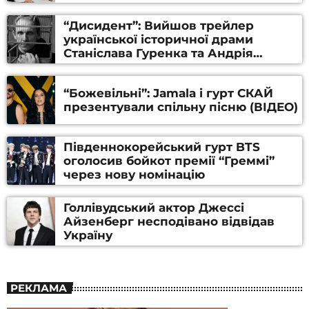
“Дисидент”: Вийшов трейлер
української історичної драми
Станіслава Гуренка та Андрія
Алфьорова (ВІДЕО)
“Божевільні”: Jamala і гурт СКАЙ
презентували спільну пісню (ВІДЕО)
Південнокорейський гурт BTS
оголосив бойкот премії “Греммі”
через нову номінацію
Голлівудський актор Джессі
Айзенберг несподівано відвідав
Україну
РЕКЛАМА