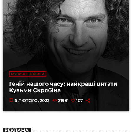
МУЗИЧНІ НОВИНИ
Геній нашого часу: найкращі цитати
Кузьми Скрябіна
today
5 ЛЮТОГО, 2023
21991
107
РЕКЛАМА