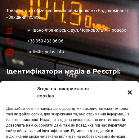
Товариство з обмеженою відповідальністю «Радіокомпанія
«Західний полюс»
м. Івано-Франківськ, вул. Чорновола 7, 7 поверх
+38 050 433 06 06
radio@z-polus.info
Ідентифікатори медіа в Реєстрі:
Івано-Франківськ
: L11-00661
Згода на використання
Калуш
: L11-01410
cookies
Рогатин
: L11-01801
Яблуниця
: L11-01720
Для забезпечення найкращого досвіду ми використовуємо технології,
Косів: L11-01805
такі як файли cookie, для збереження та/або отримання інформації з
Гарасимів: L11-02274
вашого пристрою. Надання згоди на використання цих технологій
дозволить нам обробляти дані, такі як поведінка під час перегляду
сайту або унікальні ідентифікатори. Відмова від згоди або її
відкликання може негативно вплинути на роботу окремих функцій