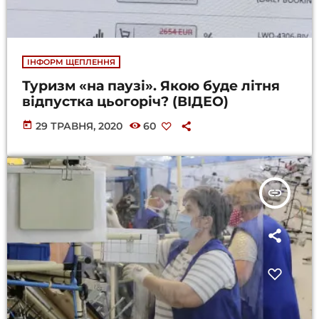
ІНФОРМ ЩЕПЛЕННЯ
Туризм «на паузі». Якою буде літня
відпустка цьогоріч? (ВІДЕО)
today
29 ТРАВНЯ, 2020
60
insert_link