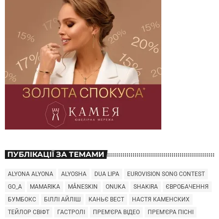
ПУБЛІКАЦІЇ ЗА ТЕМАМИ
ALYONA ALYONA
ALYOSHA
DUA LIPA
EUROVISION SONG CONTEST
GO_A
MAMARIKA
MÅNESKIN
ONUKA
SHAKIRA
ЄВРОБАЧЕННЯ
БУМБОКС
БІЛЛІ АЙЛІШ
КАНЬЄ ВЕСТ
НАСТЯ КАМЕНСКИХ
ТЕЙЛОР СВІФТ
ГАСТРОЛІ
ПРЕМ'ЄРА ВІДЕО
ПРЕМ'ЄРА ПІСНІ