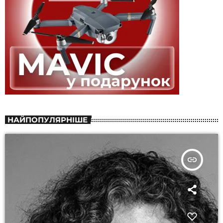
НАЙПОПУЛЯРНІШЕ
insert_link