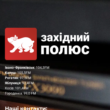
Івано-Франківськ
: 104,3FM
Калуш
: 105,5FM
Рогатин
: 97,5FM
Яблуниця
: 92,4FM
Косів: 101,4FM
Городенка: 99,0 FM
Наші контакти: