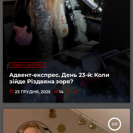
АДВЕНТ-ЕКСПРЕС
Адвент-експрес. День 23-й: Коли
зійде Різдвяна зоря?
today
23 ГРУДНЯ, 2025
14
insert_link