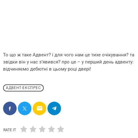
То що ж таке Адвент? і для чого нам це тихе очікування? та
звідки він у нас з’явився? про це – у перший день адвенту:
відчиняємо дебютні в цьому році двері!
АДВЕНТ-ЕКСПРЕС
email
RATE IT