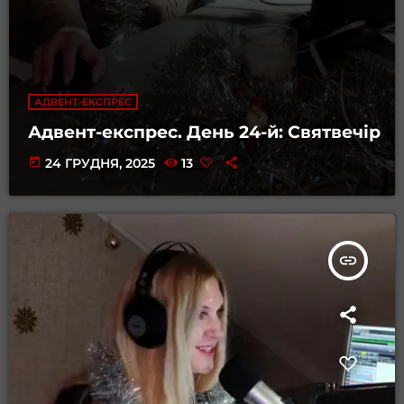
АДВЕНТ-ЕКСПРЕС
Адвент-експрес. День 24-й: Святвечір
today
24 ГРУДНЯ, 2025
13
insert_link