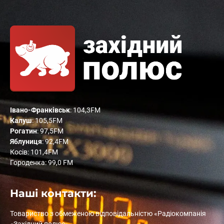
Івано-Франківськ
: 104,3FM
Калуш
: 105,5FM
Рогатин
: 97,5FM
Яблуниця
: 92,4FM
Косів: 101,4FM
Городенка: 99,0 FM
Наші контакти:
Товариство з обмеженою відповідальністю «Радіокомпанія
«Західний полюс»