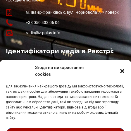
м. Івано-Франківськ, вул. Чорновола 7, 7 поверх
+38 050 433 06 06
radio@z-polus.info
Ідентифікатори медіа в Реєстрі:
Івано-Франківськ
: L11-00661
Згода на використання
Калуш
: L11-01410
cookies
Рогатин
: L11-01801
Яблуниця
: L11-01720
Для забезпечення найкращого досвіду ми використовуємо технології,
Косів: L11-01805
такі як файли cookie, для збереження та/або отримання інформації з
Гарасимів: L11-02274
вашого пристрою. Надання згоди на використання цих технологій
дозволить нам обробляти дані, такі як поведінка під час перегляду
сайту або унікальні ідентифікатори. Відмова від згоди або її
відкликання може негативно вплинути на роботу окремих функцій
сайту.