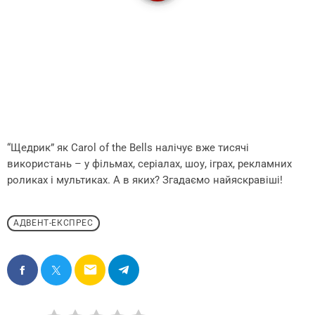
“Щедрик” як Carol of the Bells налічує вже тисячі
використань – у фільмах, серіалах, шоу, іграх, рекламних
роликах і мультиках. А в яких? Згадаємо найяскравіші!
АДВЕНТ-ЕКСПРЕС
email