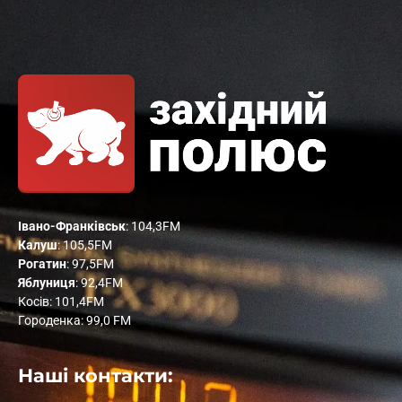
Івано-Франківськ
: 104,3FM
Калуш
: 105,5FM
Рогатин
: 97,5FM
Яблуниця
: 92,4FM
Косів: 101,4FM
Городенка: 99,0 FM
Наші контакти: