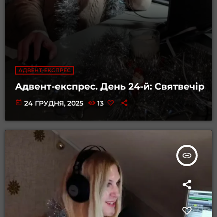
АДВЕНТ-ЕКСПРЕС
Адвент-експрес. День 24-й: Святвечір
today
24 ГРУДНЯ, 2025
13
insert_link