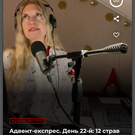
insert_link
АДВЕНТ-ЕКСПРЕС
Адвент-експрес. День 22-й: 12 страв