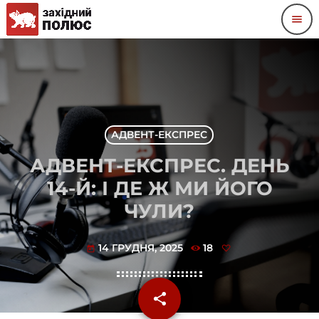
menu
АДВЕНТ-ЕКСПРЕС
АДВЕНТ-ЕКСПРЕС. ДЕНЬ
14-Й: І ДЕ Ж МИ ЙОГО
ЧУЛИ?
14 ГРУДНЯ, 2025
18
today
share
email