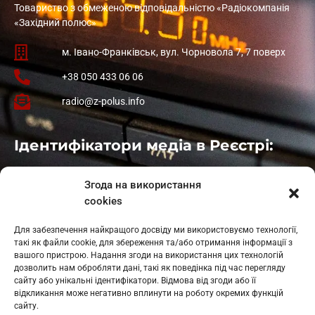
Товариство з обмеженою відповідальністю «Радіокомпанія
«Західний полюс»
м. Івано-Франківськ, вул. Чорновола 7, 7 поверх
+38 050 433 06 06
radio@z-polus.info
Ідентифікатори медіа в Реєстрі:
Івано-Франківськ
: L11-00661
Згода на використання
Калуш
: L11-01410
cookies
Рогатин
: L11-01801
Яблуниця
: L11-01720
Для забезпечення найкращого досвіду ми використовуємо технології,
Косів: L11-01805
такі як файли cookie, для збереження та/або отримання інформації з
Гарасимів: L11-02274
вашого пристрою. Надання згоди на використання цих технологій
дозволить нам обробляти дані, такі як поведінка під час перегляду
сайту або унікальні ідентифікатори. Відмова від згоди або її
відкликання може негативно вплинути на роботу окремих функцій
сайту.