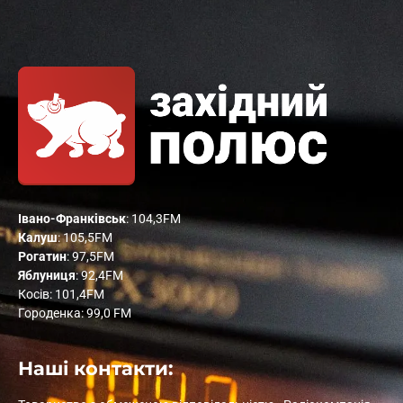
Івано-Франківськ
: 104,3FM
Калуш
: 105,5FM
Рогатин
: 97,5FM
Яблуниця
: 92,4FM
Косів: 101,4FM
Городенка: 99,0 FM
Наші контакти: