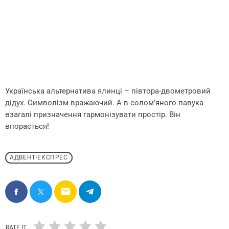
Українська альтернатива ялинці – півтора-двометровий
дідух. Символізм вражаючий. А в солом’яного павука
взагалі призначення гармонізувати простір. Він
впорається!
АДВЕНТ-ЕКСПРЕС
email
RATE IT