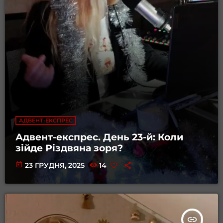
АДВЕНТ-ЕКСПРЕС
Адвент-експрес. День 23-й: Коли
зійде Різдвяна зоря?
today
23 ГРУДНЯ, 2025
14
insert_link