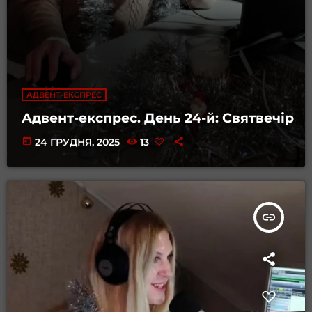
АДВЕНТ-ЕКСПРЕС
Адвент-експрес. День 24-й: Святвечір
today
24 ГРУДНЯ, 2025
13
insert_link