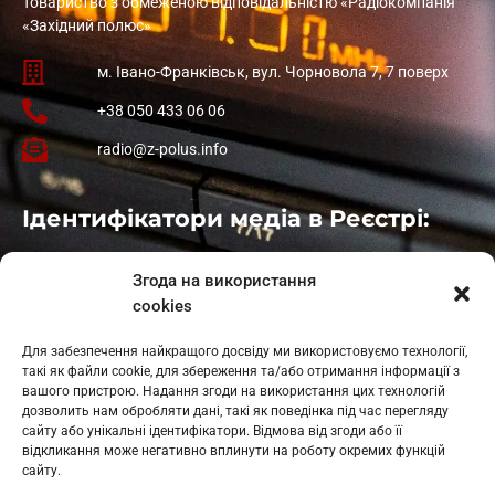
Товариство з обмеженою відповідальністю «Радіокомпанія
«Західний полюс»
м. Івано-Франківськ, вул. Чорновола 7, 7 поверх
+38 050 433 06 06
radio@z-polus.info
Ідентифікатори медіа в Реєстрі:
Івано-Франківськ
: L11-00661
Згода на використання
Калуш
: L11-01410
cookies
Рогатин
: L11-01801
Яблуниця
: L11-01720
Для забезпечення найкращого досвіду ми використовуємо технології,
Косів: L11-01805
такі як файли cookie, для збереження та/або отримання інформації з
Гарасимів: L11-02274
вашого пристрою. Надання згоди на використання цих технологій
дозволить нам обробляти дані, такі як поведінка під час перегляду
сайту або унікальні ідентифікатори. Відмова від згоди або її
відкликання може негативно вплинути на роботу окремих функцій
сайту.