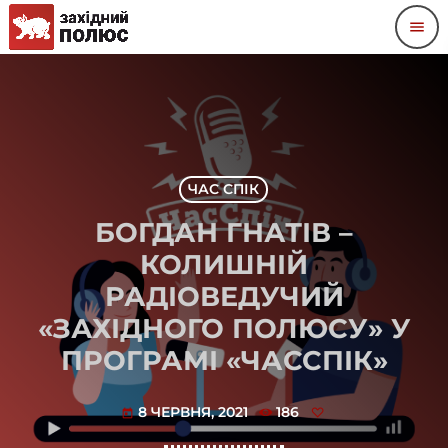
menu
ЧАС СПІК
БОГДАН ГНАТІВ –
КОЛИШНІЙ
РАДІОВЕДУЧИЙ
«ЗАХІДНОГО ПОЛЮСУ» У
ПРОГРАМІ «ЧАССПІК»
8 ЧЕРВНЯ, 2021
186
today