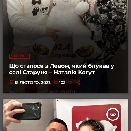
ЧАС СПІК
Що сталося з Левом, який блукав у
селі Старуня – Наталія Когут
today
15 ЛЮТОГО, 2022
103
insert_link