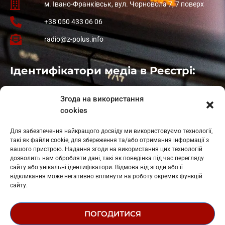
м. Івано-Франківськ, вул. Чорновола 7, 7 поверх
+38 050 433 06 06
radio@z-polus.info
Ідентифікатори медіа в Реєстрі:
Івано-Франківськ
: L11-00661
Згода на використання
Калуш
: L11-01410
cookies
Рогатин
: L11-01801
Яблуниця
: L11-01720
Для забезпечення найкращого досвіду ми використовуємо технології,
Косів: L11-01805
такі як файли cookie, для збереження та/або отримання інформації з
Гарасимів: L11-02274
вашого пристрою. Надання згоди на використання цих технологій
дозволить нам обробляти дані, такі як поведінка під час перегляду
сайту або унікальні ідентифікатори. Відмова від згоди або її
відкликання може негативно вплинути на роботу окремих функцій
сайту.
ПОГОДИТИСЯ