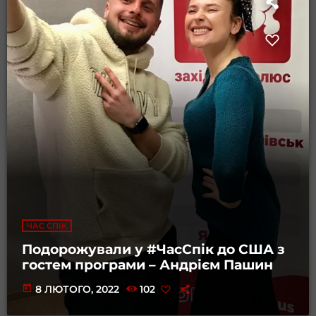
ЧАС СПІК
Подорожували у #ЧасСпік до США з
гостем програми – Андрієм Пашин
today
8 ЛЮТОГО, 2022
102