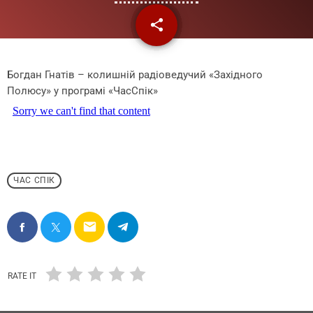
share
email
Богдан Гнатів – колишній радіоведучий «Західного
Полюсу» у програмі «ЧасСпік»
ЧАС СПІК
email
RATE IT