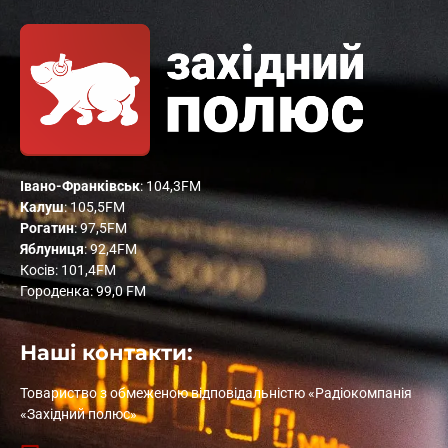
Івано-Франківськ
: 104,3FM
Калуш
: 105,5FM
Рогатин
: 97,5FM
Яблуниця
: 92,4FM
Косів: 101,4FM
Городенка: 99,0 FM
Наші контакти:
Товариство з обмеженою відповідальністю «Радіокомпанія
«Західний полюс»