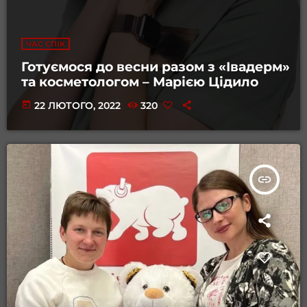
ЧАС СПІК
Готуємося до весни разом з «Івадерм»
та косметологом – Марією Цідило
today
22 ЛЮТОГО, 2022
320
insert_link