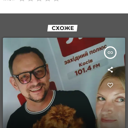
СХОЖЕ
insert_link