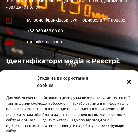
Товариство з обмеженою відповідальністю «Радіокомпанія
«Західний полюс»
м. Івано-Франківськ, вул. Чорновола 7, 7 поверх
+38 050 433 06 06
radio@z-polus.info
Ідентифікатори медіа в Реєстрі:
Івано-Франківськ
: L11-00661
Згода на використання
Калуш
: L11-01410
cookies
Рогатин
: L11-01801
Яблуниця
: L11-01720
Для забезпечення найкращого досвіду ми використовуємо технології,
Косів: L11-01805
такі як файли cookie, для збереження та/або отримання інформації з
Гарасимів: L11-02274
вашого пристрою. Надання згоди на використання цих технологій
дозволить нам обробляти дані, такі як поведінка під час перегляду
сайту або унікальні ідентифікатори. Відмова від згоди або її
відкликання може негативно вплинути на роботу окремих функцій
сайту.