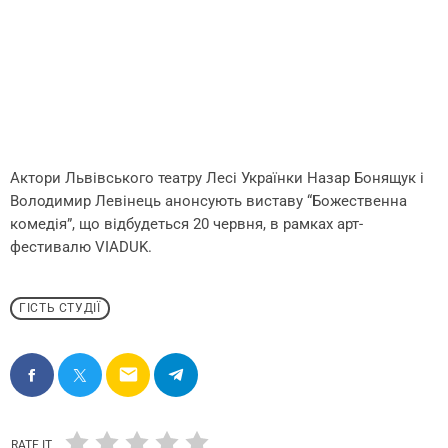
Актори Львівського театру Лесі Українки Назар Бонящук і
Володимир Левінець анонсують виставу “Божественна
комедія”, що відбудеться 20 червня, в рамках арт-
фестивалю VIADUK.
ГІСТЬ СТУДІЇ
email
RATE IT