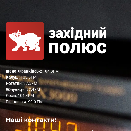
Івано-Франківськ
: 104,3FM
Калуш
: 105,5FM
Рогатин
: 97,5FM
Яблуниця
: 92,4FM
Косів: 101,4FM
Городенка: 99,0 FM
Наші контакти: