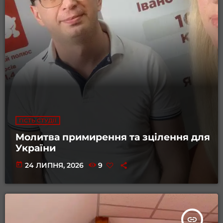
ГІСТЬ СТУДІЇ
Молитва примирення та зцілення для
України
today
24 ЛИПНЯ, 2026
9
insert_link