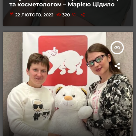
та косметологом – Марією Цідило
today
22 ЛЮТОГО, 2022
320
insert_link