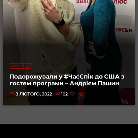
ЧАС СПІК
Подорожували у #ЧасСпік до США з
гостем програми – Андрієм Пашин
today
8 ЛЮТОГО, 2022
102