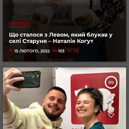
ЧАС СПІК
Що сталося з Левом, який блукав у
селі Старуня – Наталія Когут
today
15 ЛЮТОГО, 2022
103
insert_link