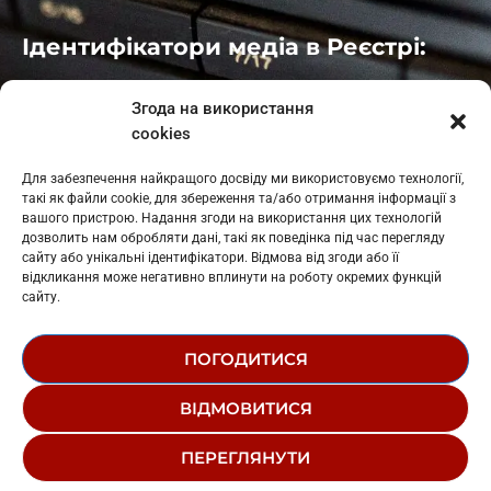
Ідентифікатори медіа в Реєстрі:
Івано-Франківськ
: L11-00661
Згода на використання
Калуш
: L11-01410
cookies
Рогатин
: L11-01801
Яблуниця
: L11-01720
Для забезпечення найкращого досвіду ми використовуємо технології,
Косів: L11-01805
такі як файли cookie, для збереження та/або отримання інформації з
Гарасимів: L11-02274
вашого пристрою. Надання згоди на використання цих технологій
дозволить нам обробляти дані, такі як поведінка під час перегляду
сайту або унікальні ідентифікатори. Відмова від згоди або її
відкликання може негативно вплинути на роботу окремих функцій
сайту.
ПОГОДИТИСЯ
© 1995-2026 РК «ЗАХІДНИЙ ПОЛЮС»
ВІДМОВИТИСЯ
ЛОГОТИП
РЕДАКЦІЙНИЙ СТАТУТ
ПЕРЕГЛЯНУТИ
СТРУКТУРА ВЛАСНОСТІ