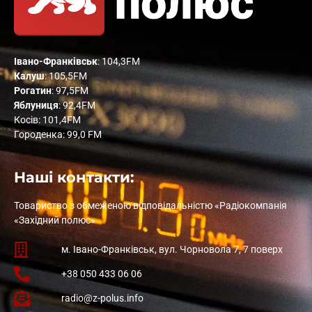
Івано-Франківськ
: 104,3FM
Калуш
: 105,5FM
Рогатин
: 97,5FM
Яблуниця
: 92,4FM
Косів: 101,4FM
Городенка: 99,0 FM
Наші контакти:
Товариство з обмеженою відповідальністю «Радіокомпанія
«Західний полюс»
м. Івано-Франківськ, вул. Чорновола 7, 7 поверх
+38 050 433 06 06
radio@z-polus.info