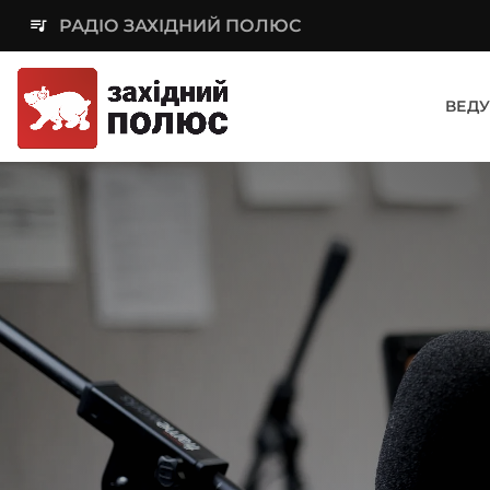
queue_music
РАДІО ЗАХІДНИЙ ПОЛЮС
ВЕДУ