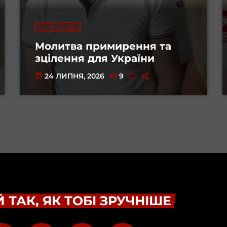
ГІСТЬ СТУДІЇ
Молитва примирення та
зцілення для України
24 ЛИПНЯ, 2026
9
today
 ТАК, ЯК ТОБІ ЗРУЧНІШЕ