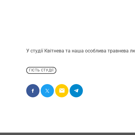
У студії Квітнева та наша особлива травнева л
ГІСТЬ СТУДІЇ
email