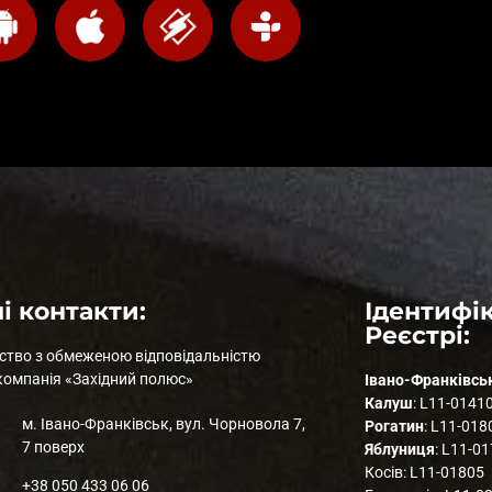
і контакти:
Ідентифік
Реєстрі:
ство з обмеженою відповідальністю
компанія «Західний полюс»
Івано-Франківсь
Калуш
: L11-0141
м. Івано-Франківськ, вул. Чорновола 7,
Рогатин
: L11-018
7 поверх
Яблуниця
: L11-0
Косів: L11-01805
+38 050 433 06 06