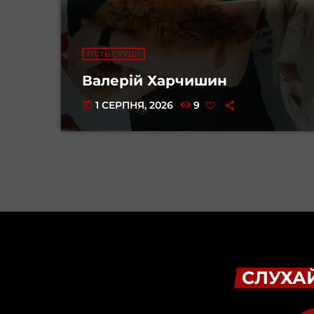
ГІСТЬ СТУДІЇ
Валерій Харчишин
1 СЕРПНЯ, 2026
9
today
СЛУХАЙ