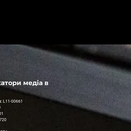
атори медіа в
к
: L11-00661
0
01
1720