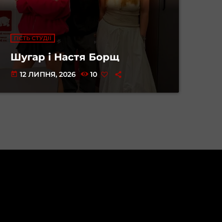
ГІСТЬ СТУДІЇ
Шугар і Настя Борщ
12 ЛИПНЯ, 2026
10
today