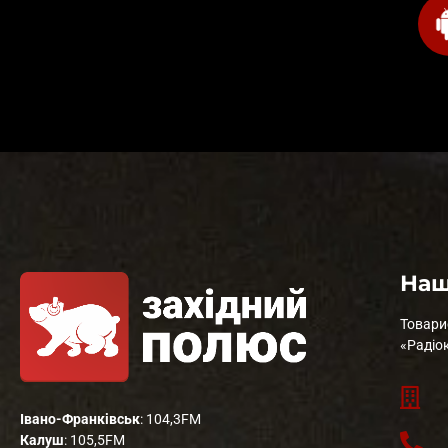
Наш
Товари
«Радіо
Івано-Франківськ
: 104,3FM
Калуш
: 105,5FM