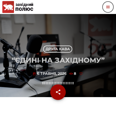
menu
ДРУГА КАВА
“ЄДИНІ НА ЗАХІДНОМУ”
6 ТРАВНЯ, 2026
8
today
share
email