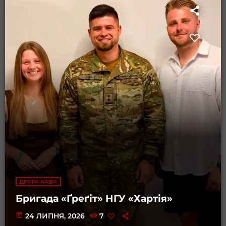
ДРУГА КАВА
Бригада «Ґреґіт» НГУ «Хартія»
today
24 ЛИПНЯ, 2026
7