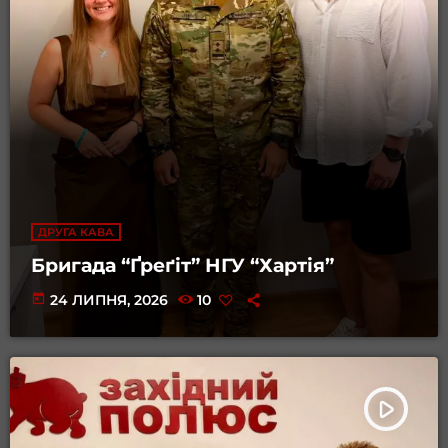
ДРУГА КАВА
Бригада “Ґреґіт” НГУ “Хартія”
today
24 ЛИПНЯ, 2026
10
play_arrow