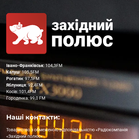
Івано-Франківськ
: 104,3FM
Калуш
: 105,5FM
Рогатин
: 97,5FM
Яблуниця
: 92,4FM
Косів: 101,4FM
Городенка: 99,0 FM
Наші контакти:
Товариство з обмеженою відповідальністю «Радіокомпанія
«Західний полюс»