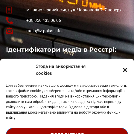
м. Івано-Франківськ, вул. Чорновола 7, 7 поверх
+38 050 433 06 06
radio@z-polus.info
Ідентифікатори медіа в Реєстрі:
Івано-Франківськ
: L11-00661
Згода на використання
Калуш
: L11-01410
cookies
Рогатин
: L11-01801
Яблуниця
: L11-01720
Для забезпечення найкращого досвіду ми використовуємо технології,
Косів: L11-01805
такі як файли cookie, для збереження та/або отримання інформації з
Гарасимів: L11-02274
вашого пристрою. Надання згоди на використання цих технологій
дозволить нам обробляти дані, такі як поведінка під час перегляду
сайту або унікальні ідентифікатори. Відмова від згоди або її
відкликання може негативно вплинути на роботу окремих функцій
сайту.