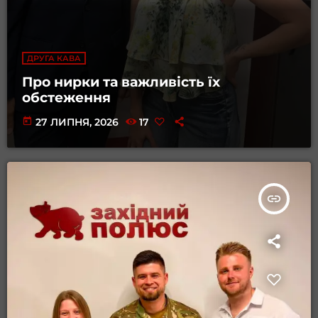
ДРУГА КАВА
Про нирки та важливість їх
обстеження
today
27 ЛИПНЯ, 2026
17
insert_link