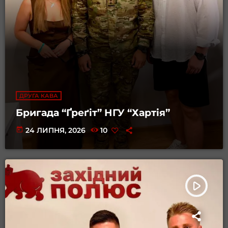
ДРУГА КАВА
Бригада “Ґреґіт” НГУ “Хартія”
today
24 ЛИПНЯ, 2026
10
play_arrow