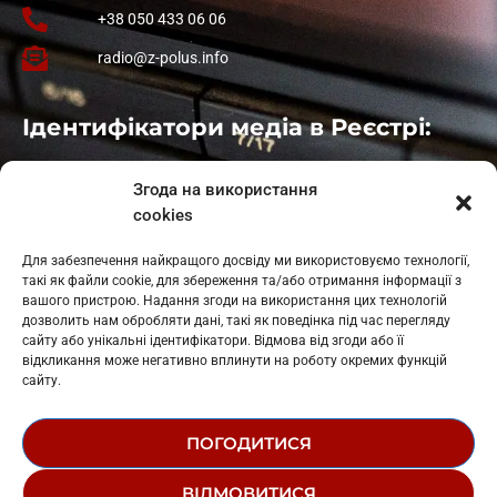
+38 050 433 06 06
radio@z-polus.info
Ідентифікатори медіа в Реєстрі:
Івано-Франківськ
: L11-00661
Згода на використання
Калуш
: L11-01410
cookies
Рогатин
: L11-01801
Яблуниця
: L11-01720
Для забезпечення найкращого досвіду ми використовуємо технології,
Косів: L11-01805
такі як файли cookie, для збереження та/або отримання інформації з
Гарасимів: L11-02274
вашого пристрою. Надання згоди на використання цих технологій
дозволить нам обробляти дані, такі як поведінка під час перегляду
сайту або унікальні ідентифікатори. Відмова від згоди або її
відкликання може негативно вплинути на роботу окремих функцій
сайту.
ПОГОДИТИСЯ
© 1995-2026 РК «ЗАХІДНИЙ ПОЛЮС»
ВІДМОВИТИСЯ