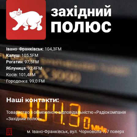
Івано-Франківськ
: 104,3FM
Калуш
: 105,5FM
Рогатин
: 97,5FM
Яблуниця
: 92,4FM
Косів: 101,4FM
Городенка: 99,0 FM
Наші контакти:
Товариство з обмеженою відповідальністю «Радіокомпанія
«Західний полюс»
м. Івано-Франківськ, вул. Чорновола 7, 7 поверх