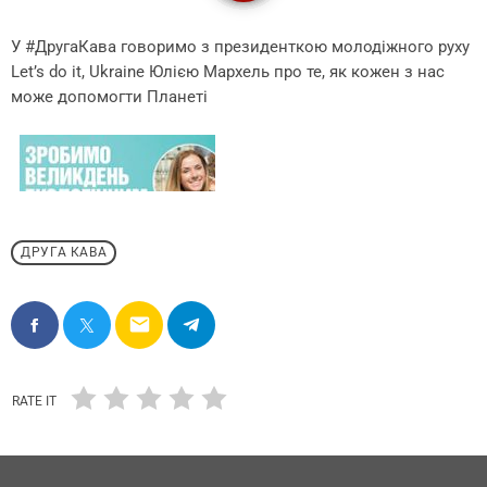
У #ДругаКава говоримо з президенткою молодіжного руху
Let’s do it, Ukraine Юлією Мархель про те, як кожен з нас
може допомогти Планеті
ДРУГА КАВА
email
RATE IT