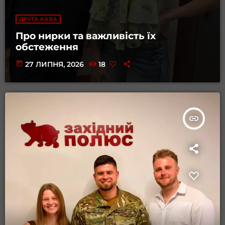
ДРУГА КАВА
Про нирки та важливість їх
обстеження
today
27 ЛИПНЯ, 2026
18
insert_link