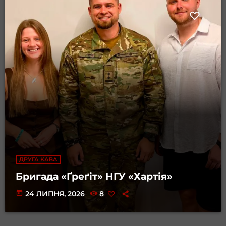
ДРУГА КАВА
Бригада «Ґреґіт» НГУ «Хартія»
today
24 ЛИПНЯ, 2026
8