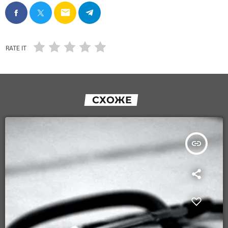
email
RATE IT
СХОЖЕ
insert_link