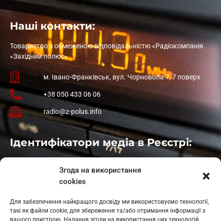
Наші контакти:
Товариство з обмеженою відповідальністю «Радіокомпанія
«Західний полюс»
м. Івано-Франківськ, вул. Чорновола 7, 7 поверх
+38 050 433 06 06
radio@z-polus.info
Ідентифікатори медіа в Реєстрі:
Івано-Франківськ
: L11-00661
Згода на використання
Калуш
: L11-01410
cookies
Рогатин
: L11-01801
Яблуниця
: L11-01720
Для забезпечення найкращого досвіду ми використовуємо технології,
Косів: L11-01805
такі як файли cookie, для збереження та/або отримання інформації з
Гарасимів: L11-02274
вашого пристрою. Надання згоди на використання цих технологій