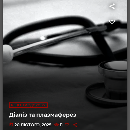
РЕЦЕПТИ ЗДОРОВ'Я
Діаліз та плазмаферез
today
20 ЛЮТОГО, 2025
11