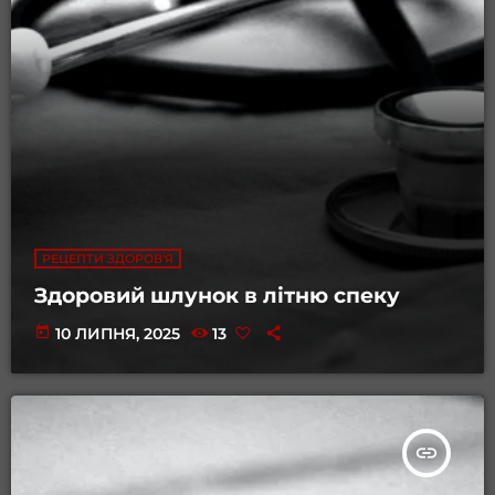
РЕЦЕПТИ ЗДОРОВ'Я
Здоровий шлунок в літню спеку
today
10 ЛИПНЯ, 2025
13
insert_link