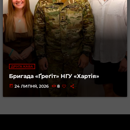
ДРУГА КАВА
Бригада «Ґреґіт» НГУ «Хартія»
today
24 ЛИПНЯ, 2026
8