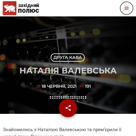
menu
ДРУГА КАВА
НАТАЛІЯ ВАЛЕВСЬКА
18 ЧЕРВНЯ, 2021
191
today
share
email
Знайомились з Наталією Валевською та прем‘єрили її