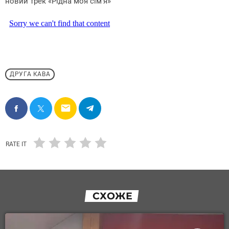
новий трек «Рідна моя сім’я»
ДРУГА КАВА
email
RATE IT
СХОЖЕ