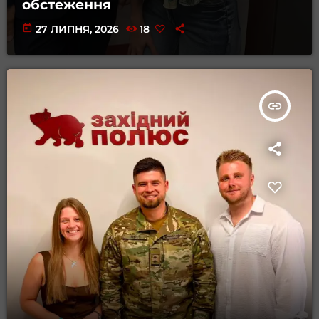
обстеження
today
27 ЛИПНЯ, 2026
18
insert_link