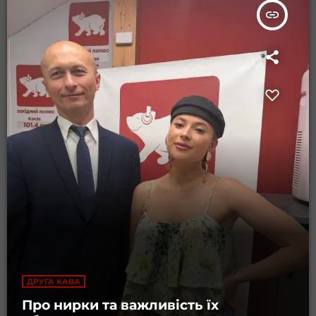
insert_link
ДРУГА КАВА
Про нирки та важливість їх