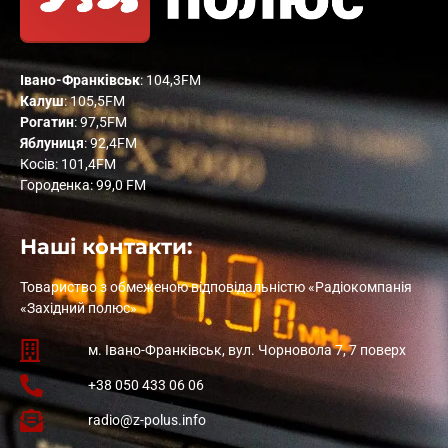
Івано-Франківськ
: 104,3FM
Калуш
: 105,5FM
Рогатин
: 97,5FM
Яблуниця
: 92,4FM
Косів: 101,4FM
Городенка: 99,0 FM
Наші контакти:
Товариство з обмеженою відповідальністю «Радіокомпанія
«Західний полюс»
м. Івано-Франківськ, вул. Чорновола 7, 7 поверх
+38 050 433 06 06
radio@z-polus.info