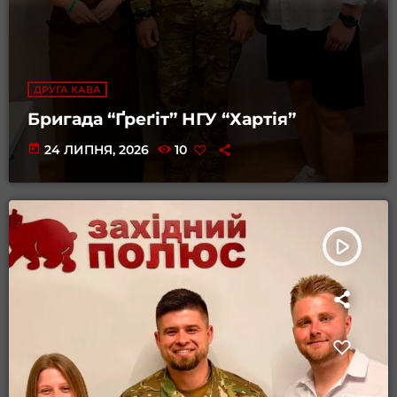
ДРУГА КАВА
Бригада “Ґреґіт” НГУ “Хартія”
today
24 ЛИПНЯ, 2026
10
play_arrow