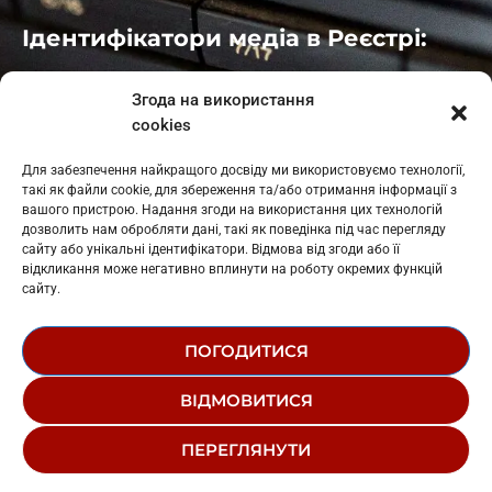
Ідентифікатори медіа в Реєстрі:
Івано-Франківськ
: L11-00661
Згода на використання
Калуш
: L11-01410
cookies
Рогатин
: L11-01801
Яблуниця
: L11-01720
Для забезпечення найкращого досвіду ми використовуємо технології,
Косів: L11-01805
такі як файли cookie, для збереження та/або отримання інформації з
Гарасимів: L11-02274
вашого пристрою. Надання згоди на використання цих технологій
дозволить нам обробляти дані, такі як поведінка під час перегляду
сайту або унікальні ідентифікатори. Відмова від згоди або її
відкликання може негативно вплинути на роботу окремих функцій
сайту.
ПОГОДИТИСЯ
© 1995-2026 РК «ЗАХІДНИЙ ПОЛЮС»
ВІДМОВИТИСЯ
ЛОГОТИП
РЕДАКЦІЙНИЙ СТАТУТ
ПЕРЕГЛЯНУТИ
СТРУКТУРА ВЛАСНОСТІ