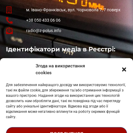
м. Івано-Франківськ, вул. Чорновола 7, 7 поверх
+38 050 433 06 06
radio@z-polus.info
Ідентифікатори медіа в Реєстрі:
Івано-Франківськ
: L11-00661
Згода на використання
Калуш
: L11-01410
cookies
Рогатин
: L11-01801
Яблуниця
: L11-01720
Для забезпечення найкращого досвіду ми використовуємо технології,
Косів: L11-01805
такі як файли cookie, для збереження та/або отримання інформації з
Гарасимів: L11-02274
вашого пристрою. Надання згоди на використання цих технологій
дозволить нам обробляти дані, такі як поведінка під час перегляду
сайту або унікальні ідентифікатори. Відмова від згоди або її
відкликання може негативно вплинути на роботу окремих функцій
сайту.