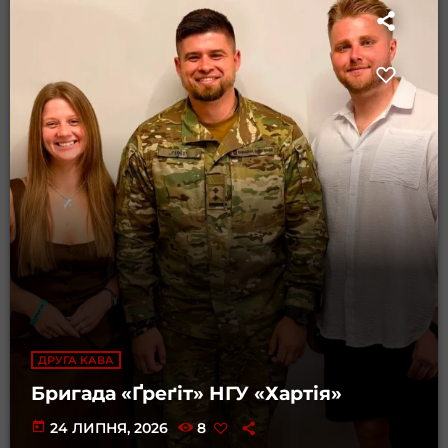
ДРУГА КАВА
Бригада «Ґреґіт» НГУ «Хартія»
today
24 ЛИПНЯ, 2026
8