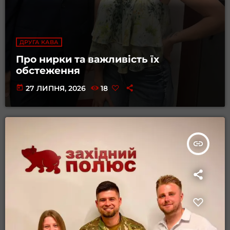
ДРУГА КАВА
Про нирки та важливість їх
обстеження
today
27 ЛИПНЯ, 2026
18
insert_link