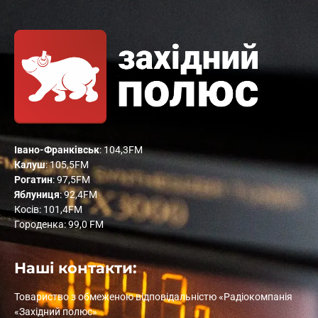
Івано-Франківськ
: 104,3FM
Калуш
: 105,5FM
Рогатин
: 97,5FM
Яблуниця
: 92,4FM
Косів: 101,4FM
Городенка: 99,0 FM
Наші контакти:
Товариство з обмеженою відповідальністю «Радіокомпанія
«Західний полюс»