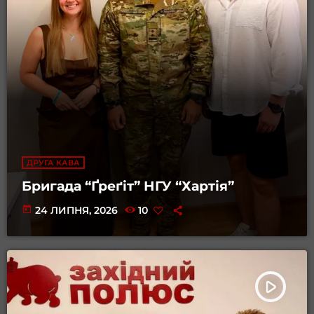
ДРУГА КАВА
Бригада “Ґреґіт” НГУ “Хартія”
today
24 ЛИПНЯ, 2026
10
play_arrow