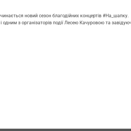
очинається новий сезон благодійних концертів #На_шапку.
і одним з організаторів події Лесею Качуровою та завідую