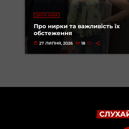
ДРУГА КАВА
Про нирки та важливість їх
обстеження
27 ЛИПНЯ, 2026
18
today
СЛУХАЙ