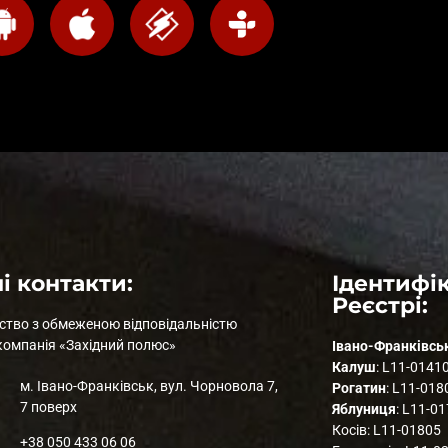
і контакти:
Ідентифік
Реєстрі:
ство з обмеженою відповідальністю
компанія «Західний полюс»
Івано-Франківсь
Калуш
: L11-0141
м. Івано-Франківськ, вул. Чорновола 7,
Рогатин
: L11-018
7 поверх
Яблуниця
: L11-0
Косів: L11-01805
+38 050 433 06 06