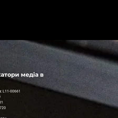
атори медіа в
к
: L11-00661
0
01
1720