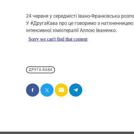
24 червня у середмісті Івано-Франківська розп
У #ДругаКава про це говоримо з натхненницею 
інтенсивної хіміотерапії Аллою Іваненко.
ДРУГА КАВА
email