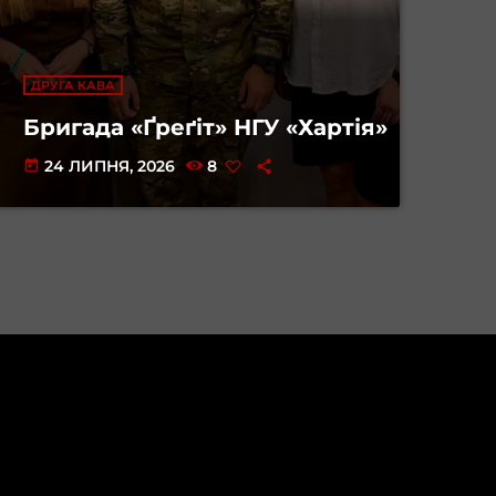
ДРУГА КАВА
Бригада «Ґреґіт» НГУ «Хартія»
24 ЛИПНЯ, 2026
8
today