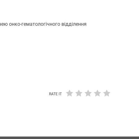
чею онко-гематологічного відділення
RATE IT