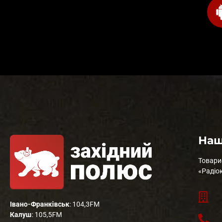
Наш
Товари
«Радіо
Івано-Франківськ
: 104,3FM
Калуш
: 105,5FM