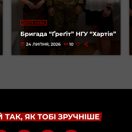
ДРУГА КАВА
Бригада “Ґреґіт” НГУ “Хартія”
24 ЛИПНЯ, 2026
10
today
 ТАК, ЯК ТОБІ ЗРУЧНІШЕ