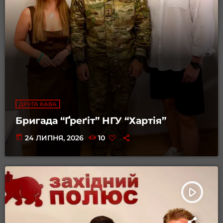
ДРУГА КАВА
Бригада “Ґреґіт” НГУ “Хартія”
today
24 ЛИПНЯ, 2026
10
play_arrow