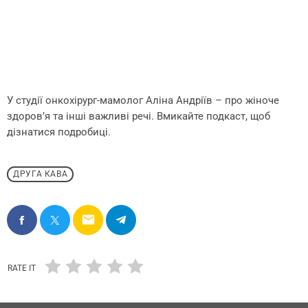
У студії онкохірург-мамолог Аліна Андріїв – про жіноче
здоров’я та інші важливі речі. Вмикайте подкаст, щоб
дізнатися подробиці.
ДРУГА КАВА
email
RATE IT