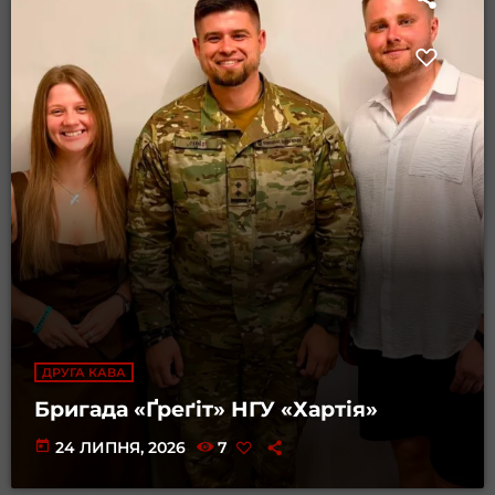
ДРУГА КАВА
Бригада «Ґреґіт» НГУ «Хартія»
today
24 ЛИПНЯ, 2026
7