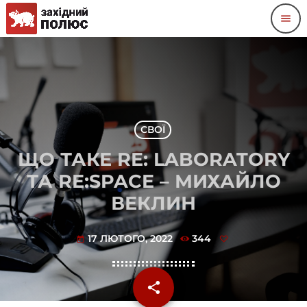
menu
СВОЇ
ЩО ТАКЕ RE: LABORATORY
ТА RE:SPACE – МИХАЙЛО
ВЕКЛИН
17 ЛЮТОГО, 2022
344
today
share
email