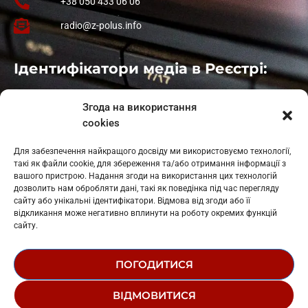
+38 050 433 06 06
radio@z-polus.info
Ідентифікатори медіа в Реєстрі:
Івано-Франківськ
: L11-00661
Згода на використання
Калуш
: L11-01410
cookies
Рогатин
: L11-01801
Яблуниця
: L11-01720
Для забезпечення найкращого досвіду ми використовуємо технології,
Косів: L11-01805
такі як файли cookie, для збереження та/або отримання інформації з
Гарасимів: L11-02274
вашого пристрою. Надання згоди на використання цих технологій
дозволить нам обробляти дані, такі як поведінка під час перегляду
сайту або унікальні ідентифікатори. Відмова від згоди або її
відкликання може негативно вплинути на роботу окремих функцій
сайту.
ПОГОДИТИСЯ
© 1995-2026 РК «ЗАХІДНИЙ ПОЛЮС»
ВІДМОВИТИСЯ
ЛОГОТИП