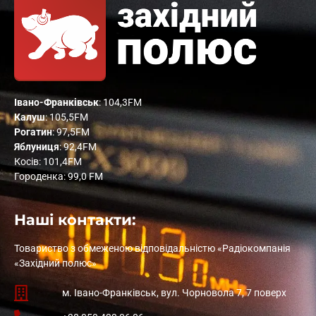
Івано-Франківськ
: 104,3FM
Калуш
: 105,5FM
Рогатин
: 97,5FM
Яблуниця
: 92,4FM
Косів: 101,4FM
Городенка: 99,0 FM
Наші контакти:
Товариство з обмеженою відповідальністю «Радіокомпанія
«Західний полюс»
м. Івано-Франківськ, вул. Чорновола 7, 7 поверх