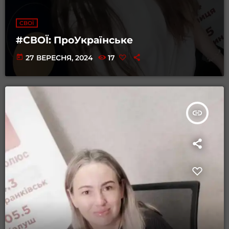
СВОЇ
#СВОЇ: ПроУкраїнське
today
27 ВЕРЕСНЯ, 2024
17
insert_link