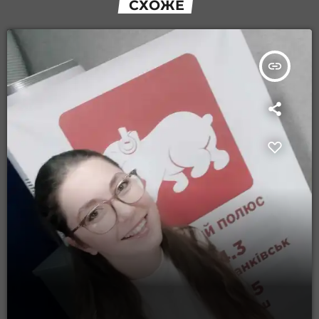
СХОЖЕ
insert_link