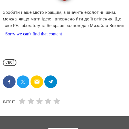
Зробити наше місто кращим, а значить екологічнішим,
можна, якщо мати ідею і впевнено йти до її втілення. Що
таке RE: laboratory та Re:space розповідає Михайло Веклин
СВОЇ
email
RATE IT