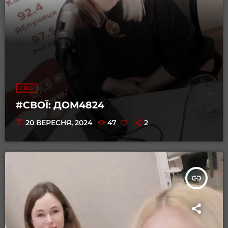
СВОЇ
#СВОЇ⁠: ⁠ДОМ4824
today
20 ВЕРЕСНЯ, 2024
47
2
insert_link