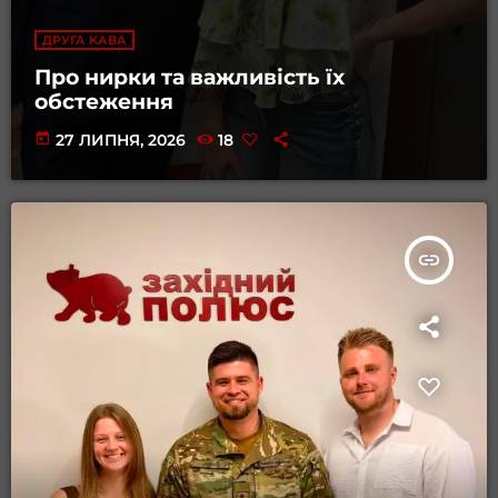
ДРУГА КАВА
Про нирки та важливість їх
обстеження
today
27 ЛИПНЯ, 2026
18
insert_link