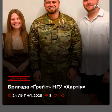
ДРУГА КАВА
Бригада «Ґреґіт» НГУ «Хартія»
today
24 ЛИПНЯ, 2026
8