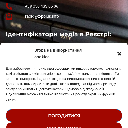
+38 050 433 06 06
radio@z-polus.info
Ідентифікатори медіа в Реєстрі:
Івано-Франківськ
: L11-00661
Згода на використання
Калуш
: L11-01410
cookies
Рогатин
: L11-01801
Яблуниця
: L11-01720
Для забезпечення найкращого досвіду ми використовуємо технології,
Косів: L11-01805
такі як файли cookie, для збереження та/або отримання інформації з
Гарасимів: L11-02274
вашого пристрою. Надання згоди на використання цих технологій
дозволить нам обробляти дані, такі як поведінка під час перегляду
сайту або унікальні ідентифікатори. Відмова від згоди або її
відкликання може негативно вплинути на роботу окремих функцій
сайту.
ПОГОДИТИСЯ
© 1995-2026 РК «ЗАХІДНИЙ ПОЛЮС»