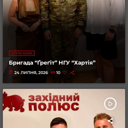
ДРУГА КАВА
Бригада “Ґреґіт” НГУ “Хартія”
today
24 ЛИПНЯ, 2026
10
play_arrow