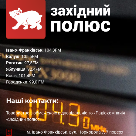
Івано-Франківськ
: 104,3FM
Калуш
: 105,5FM
Рогатин
: 97,5FM
Яблуниця
: 92,4FM
Косів: 101,4FM
Городенка: 99,0 FM
Наші контакти:
Товариство з обмеженою відповідальністю «Радіокомпанія
«Західний полюс»
м. Івано-Франківськ, вул. Чорновола 7, 7 поверх