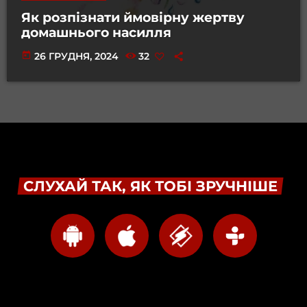
Як розпізнати ймовірну жертву
домашнього насилля
today
26 ГРУДНЯ, 2024
32
СЛУХАЙ ТАК, ЯК ТОБІ ЗРУЧНІШЕ