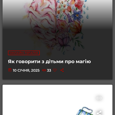
ОНЛАЙН-ТЕРАПІЯ
Як говорити з дітьми про магію
today
10 СІЧНЯ, 2025
33
insert_link