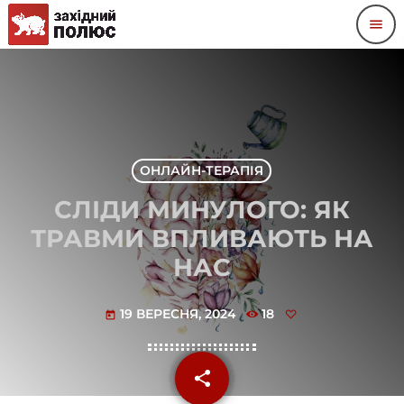
menu
ОНЛАЙН-ТЕРАПІЯ
СЛІДИ МИНУЛОГО: ЯК
ТРАВМИ ВПЛИВАЮТЬ НА
НАС
19 ВЕРЕСНЯ, 2024
18
today
share
email