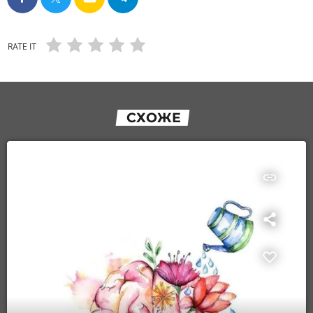
RATE IT
СХОЖЕ
insert_link