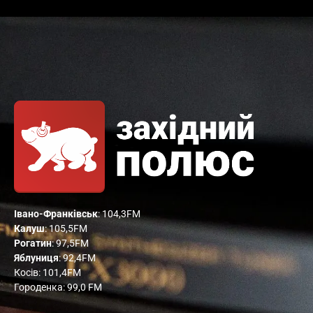
Івано-Франківськ
: 104,3FM
Калуш
: 105,5FM
Рогатин
: 97,5FM
Яблуниця
: 92,4FM
Косів: 101,4FM
Городенка: 99,0 FM