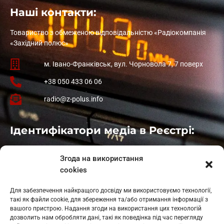
Наші контакти:
Товариство з обмеженою відповідальністю «Радіокомпанія
«Західний полюс»
м. Івано-Франківськ, вул. Чорновола 7, 7 поверх
+38 050 433 06 06
radio@z-polus.info
Ідентифікатори медіа в Реєстрі:
Івано-Франківськ
: L11-00661
Згода на використання
Калуш
: L11-01410
cookies
Рогатин
: L11-01801
Яблуниця
: L11-01720
Для забезпечення найкращого досвіду ми використовуємо технології,
Косів: L11-01805
такі як файли cookie, для збереження та/або отримання інформації з
Гарасимів: L11-02274
вашого пристрою. Надання згоди на використання цих технологій
дозволить нам обробляти дані, такі як поведінка під час перегляду