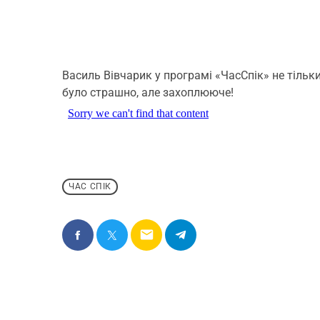
Василь Вівчарик у програмі «ЧасСпік» не тільки
було страшно, але захоплююче!
ЧАС СПІК
email