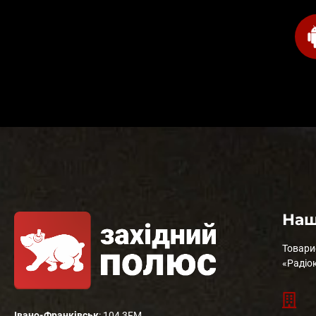
Наш
Товари
«Радіо
Івано-Франківськ
: 104,3FM