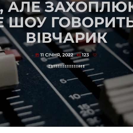
, АЛЕ ЗАХОПЛЮЮ
 ШОУ ГОВОРИТ
ВІВЧАРИК
11 СІЧНЯ, 2022
123
today