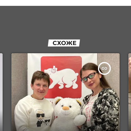
СХОЖЕ
insert_link