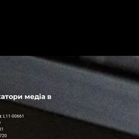
атори медіа в
к
: L11-00661
0
01
1720