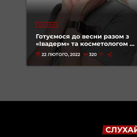
ЧАС СПІК
Готуємося до весни разом з
«Івадерм» та косметологом –
Марією Цідило
22 ЛЮТОГО, 2022
320
today
СЛУХАЙ