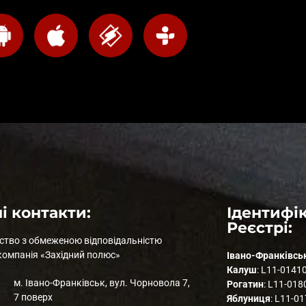
і контакти:
Ідентифік
Реєстрі:
ство з обмеженою відповідальністю
компанія «Західний полюс»
Івано-Франківсь
Калуш
: L11-0141
м. Івано-Франківськ, вул. Чорновола 7,
Рогатин
: L11-018
7 поверх
Яблуниця
: L11-0