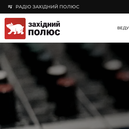
queue_music
РАДІО ЗАХІДНИЙ ПОЛЮС
ВЕДУ