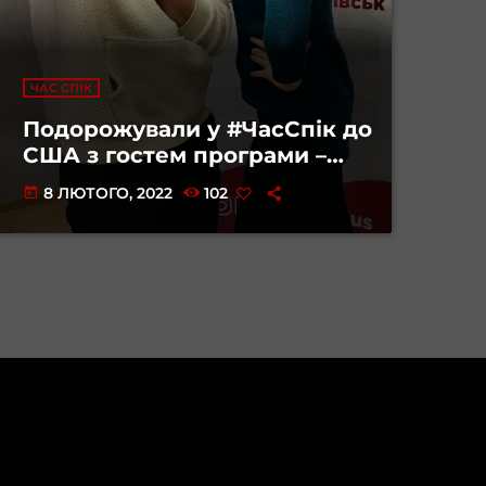
ЧАС СПІК
Подорожували у #ЧасСпік до
США з гостем програми –
Андрієм Пашин
8 ЛЮТОГО, 2022
102
today