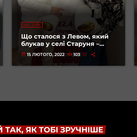
ЧАС СПІК
Що сталося з Левом, який
блукав у селі Старуня –
Наталія Когут
15 ЛЮТОГО, 2022
103
today
 ТАК, ЯК ТОБІ ЗРУЧНІШЕ