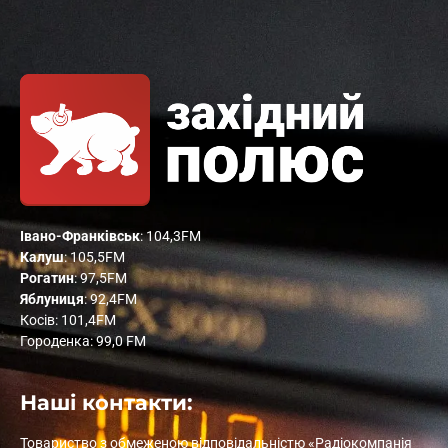
Івано-Франківськ
: 104,3FM
Калуш
: 105,5FM
Рогатин
: 97,5FM
Яблуниця
: 92,4FM
Косів: 101,4FM
Городенка: 99,0 FM
Наші контакти:
Товариство з обмеженою відповідальністю «Радіокомпанія