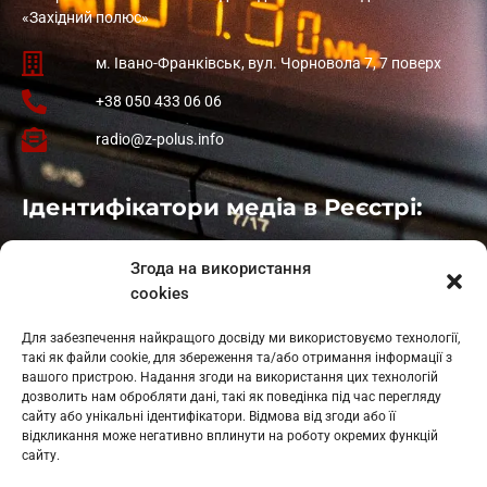
«Західний полюс»
м. Івано-Франківськ, вул. Чорновола 7, 7 поверх
+38 050 433 06 06
radio@z-polus.info
Ідентифікатори медіа в Реєстрі:
Івано-Франківськ
: L11-00661
Згода на використання
Калуш
: L11-01410
cookies
Рогатин
: L11-01801
Яблуниця
: L11-01720
Для забезпечення найкращого досвіду ми використовуємо технології,
Косів: L11-01805
такі як файли cookie, для збереження та/або отримання інформації з
Гарасимів: L11-02274
вашого пристрою. Надання згоди на використання цих технологій
дозволить нам обробляти дані, такі як поведінка під час перегляду
сайту або унікальні ідентифікатори. Відмова від згоди або її
відкликання може негативно вплинути на роботу окремих функцій
сайту.