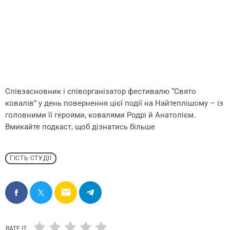
Співзасновник і співорганізатор фестивалю “Свято
ковалів” у день повернення цієї події на Найтеплішому – із
головними її героями, ковалями Родрі й Анатолієм.
Вмикайте подкаст, щоб дізнатись більше
ГІСТЬ СТУДІЇ
email
RATE IT