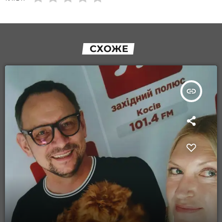
СХОЖЕ
insert_link