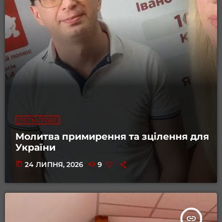
ГІСТЬ СТУДІЇ
Молитва примирення та зцілення для
України
today
24 ЛИПНЯ, 2026
9
insert_link