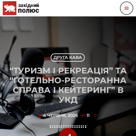
menu
ДРУГА КАВА
“ТУРИЗМ І РЕКРЕАЦІЯ” ТА
“ГОТЕЛЬНО-РЕСТОРАННА
СПРАВА І КЕЙТЕРИНГ” В
УКД
4 ЧЕРВНЯ, 2026
11
today