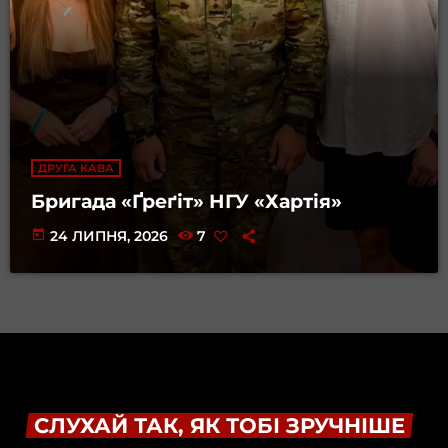
ДРУГА КАВА
Бригада «Ґреґіт» НГУ «Хартія»
today
24 ЛИПНЯ, 2026
7
СЛУХАЙ ТАК, ЯК ТОБІ ЗРУЧНІШЕ