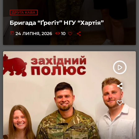
ДРУГА КАВА
Бригада “Ґреґіт” НГУ “Хартія”
today
24 ЛИПНЯ, 2026
10
play_arrow