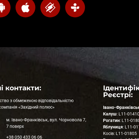
і контакти:
Ідентифік
Реєстрі:
ство з обмеженою відповідальністю
компанія «Західний полюс»
Івано-Франківсь
Калуш
: L11-0141
м. Івано-Франківськ, вул. Чорновола 7,
Рогатин
: L11-018
7 поверх
Яблуниця
: L11-0
Косів: L11-01805
+38 050 433 06 06