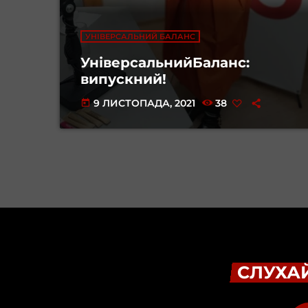
УНІВЕРСАЛЬНИЙ БАЛАНС
УніверсальнийБаланс:
випускний!
9 ЛИСТОПАДА, 2021
38
today
СЛУХАЙ