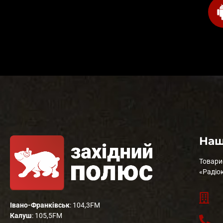
Наш
Товари
«Радіо
Івано-Франківськ
: 104,3FM
Калуш
: 105,5FM