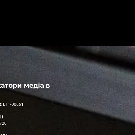
атори медіа в
к
: L11-00661
0
01
1720