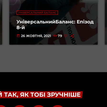
УНІВЕРСАЛЬНИЙ БАЛАНС
УніверсальнийБаланс: Епізод
8-й
26 ЖОВТНЯ, 2021
79
today
 ТАК, ЯК ТОБІ ЗРУЧНІШЕ