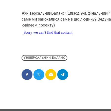
#УніверсальнийБаланс : Епізод 9-й, фінальний! 
саме ми закохалися саме в цю людину? Ведуча
ювілеєм проєкту)
УНІВЕРСАЛЬНИЙ БАЛАНС
email