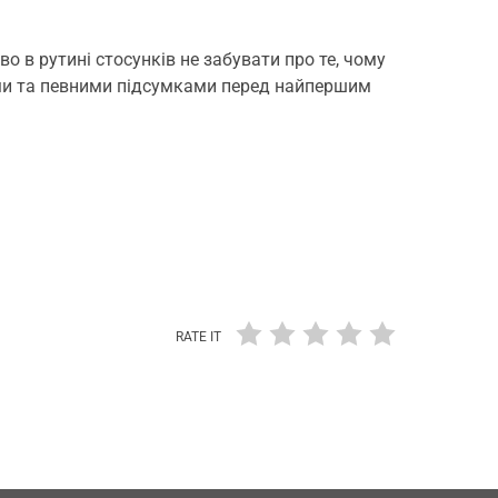
во в рутині стосунків не забувати про те, чому
ями та певними підсумками перед найпершим
RATE IT