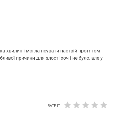
ка хвилин і могла псувати настрій протягом
ивої причини для злості хоч і не було, але у
RATE IT