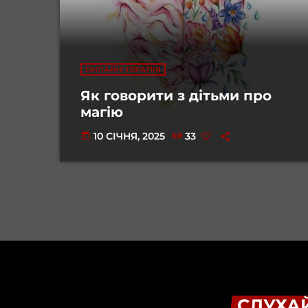
ОНЛАЙН-ТЕРАПІЯ
Як говорити з дітьми про
магію
10 СІЧНЯ, 2025
33
today
СЛУХАЙ