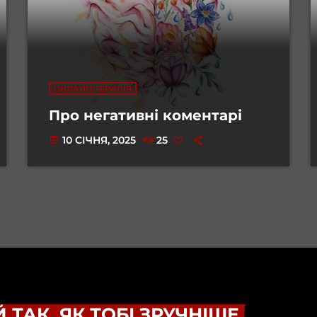
ОНЛАЙН-ТЕРАПІЯ
Про негативні коментарі
10 СІЧНЯ, 2025
25
today
 ТАК, ЯК ТОБІ ЗРУЧНІШЕ