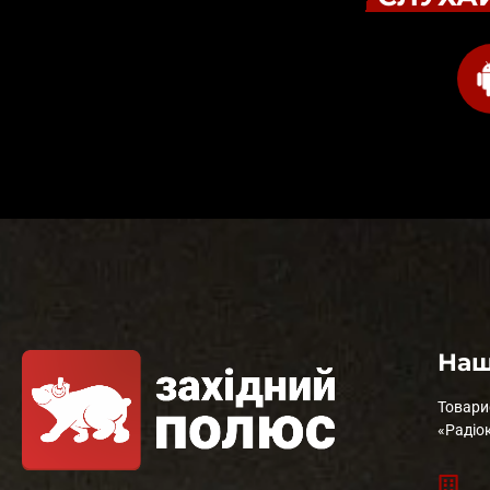
Наш
Товари
«Радіо