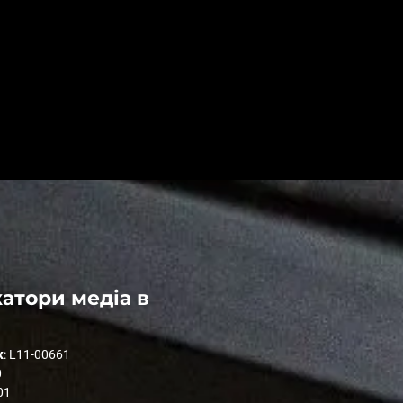
атори медіа в
к
: L11-00661
0
01