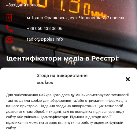
«Західний полюс»
м. Івано-Франківськ, вул. Чорновола 7, 7 поверх
+38 050 433 06 06
radio@z-polus.info
Ідентифікатори медіа в Реєстрі:
Івано-Франківськ
: L11-00661
Згода на використання
Калуш
: L11-01410
cookies
Рогатин
: L11-01801
Яблуниця
: L11-01720
Для забезпечення найкращого досвіду ми використовуємо технології,
Косів: L11-01805
такі як файли cookie, для збереження та/або отримання інформації з
Гарасимів: L11-02274
вашого пристрою. Надання згоди на використання цих технологій
дозволить нам обробляти дані, такі як поведінка під час перегляду
сайту або унікальні ідентифікатори. Відмова від згоди або її
відкликання може негативно вплинути на роботу окремих функцій
сайту.