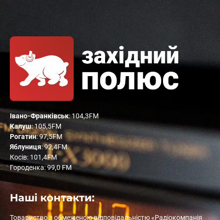
Івано-Франківськ
: 104,3FM
Калуш
: 105,5FM
Рогатин
: 97,5FM
Яблуниця
: 92,4FM
Косів: 101,4FM
Городенка: 99,0 FM
Наші контакти:
Товариство з обмеженою відповідальністю «Радіокомпанія