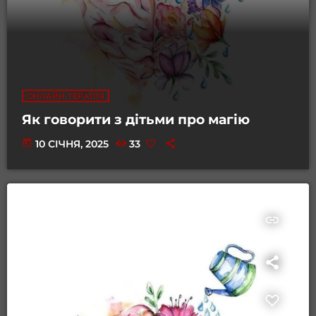
ОНЛАЙН-ТЕРАПІЯ
Як говорити з дітьми про магію
today
10 СІЧНЯ, 2025
33
insert_link