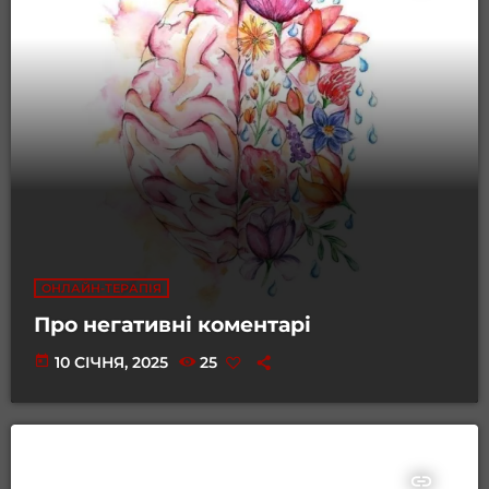
ОНЛАЙН-ТЕРАПІЯ
Про негативні коментарі
today
10 СІЧНЯ, 2025
25
insert_link