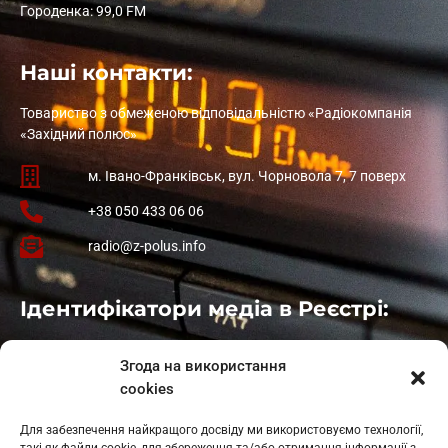
Городенка: 99,0 FM
Наші контакти:
Товариство з обмеженою відповідальністю «Радіокомпанія
«Західний полюс»
м. Івано-Франківськ, вул. Чорновола 7, 7 поверх
+38 050 433 06 06
radio@z-polus.info
Ідентифікатори медіа в Реєстрі:
Івано-Франківськ
: L11-00661
Згода на використання
Калуш
: L11-01410
cookies
Рогатин
: L11-01801
Яблуниця
: L11-01720
Для забезпечення найкращого досвіду ми використовуємо технології,
Косів: L11-01805