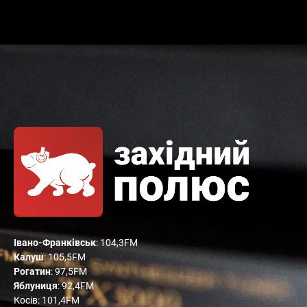
Івано-Франківськ
: 104,3FM
Калуш
: 105,5FM
Рогатин
: 97,5FM
Яблуниця
: 92,4FM
Косів: 101,4FM