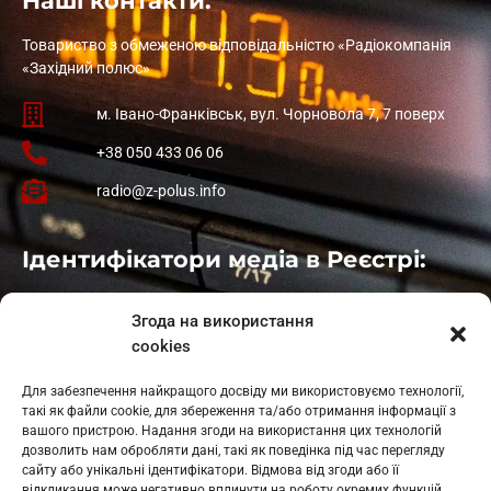
Наші контакти:
Товариство з обмеженою відповідальністю «Радіокомпанія
«Західний полюс»
м. Івано-Франківськ, вул. Чорновола 7, 7 поверх
+38 050 433 06 06
radio@z-polus.info
Ідентифікатори медіа в Реєстрі:
Івано-Франківськ
: L11-00661
Згода на використання
Калуш
: L11-01410
cookies
Рогатин
: L11-01801
Яблуниця
: L11-01720
Для забезпечення найкращого досвіду ми використовуємо технології,
Косів: L11-01805
такі як файли cookie, для збереження та/або отримання інформації з
Гарасимів: L11-02274
вашого пристрою. Надання згоди на використання цих технологій
дозволить нам обробляти дані, такі як поведінка під час перегляду
сайту або унікальні ідентифікатори. Відмова від згоди або її
відкликання може негативно вплинути на роботу окремих функцій