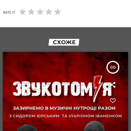
RATE IT
СХОЖЕ
insert_link