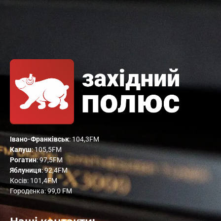
Івано-Франківськ
: 104,3FM
Калуш
: 105,5FM
Рогатин
: 97,5FM
Яблуниця
: 92,4FM
Косів: 101,4FM
Городенка: 99,0 FM