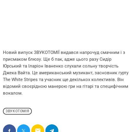
Новий випуск ЗВУКОТОМІЇ видався напрочуд смачним і з
присмаком блюзу. Ще б пак, адже цього разу Сидір
Юрський та Іларіон Іваненко слухали сольну творчість
Джека Вайта. Це американський музикант, засновник гурту
The White Stripes та учасник ще декількох колективів. Він
відомий своєрідною манерою гри на гітарі та специфічним
вокалом.
ЗВУКОТОМІЯ
email