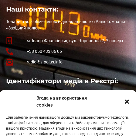
Наші контакти:
Товариство з обмеженою відповідальністю «Радіокомпанія
«Західний полюс»
м. Івано-Франківськ, вул. Чорновола 7, 7 поверх
+38 050 433 06 06
radio@z-polus.info
Ідентифікатори медіа в Реєстрі:
Івано-Франківськ
: L11-00661
Згода на використання
Калуш
: L11-01410
cookies
Рогатин
: L11-01801
Яблуниця
: L11-01720
Для забезпечення найкращого досвіду ми використовуємо технології,
Косів: L11-01805
такі як файли cookie, для збереження та/або отримання інформації з
Гарасимів: L11-02274
вашого пристрою. Надання згоди на використання цих технологій
дозволить нам обробляти дані, такі як поведінка під час перегляду