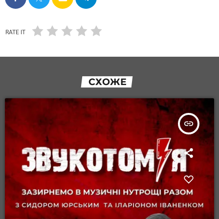
RATE IT
СХОЖЕ
insert_link