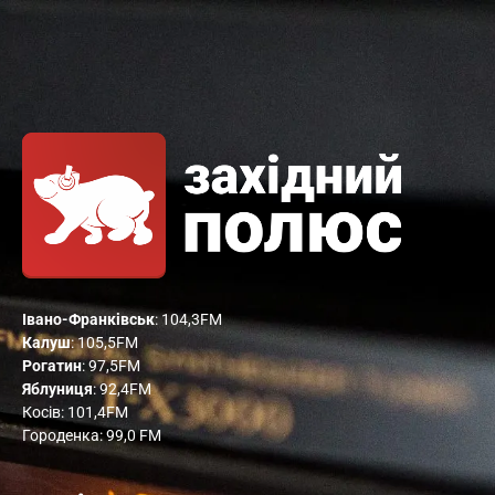
Івано-Франківськ
: 104,3FM
Калуш
: 105,5FM
Рогатин
: 97,5FM
Яблуниця
: 92,4FM
Косів: 101,4FM
Городенка: 99,0 FM