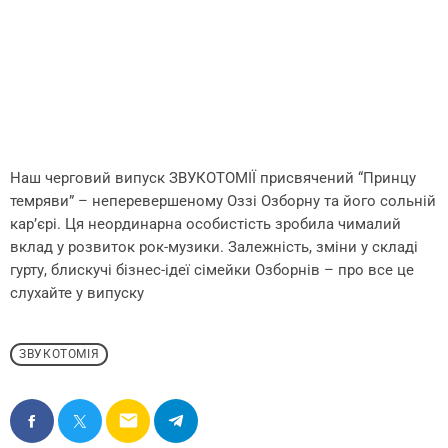
Наш черговий випуск ЗВУКОТОМІЇ присвячений “Принцу
темряви” – неперевершеному Оззі Озборну та його сольній
кар’єрі. Ця неординарна особистість зробила чималий
вклад у розвиток рок-музики. Залежність, зміни у складі
гурту, блискучі бізнес-ідеї сімейки Озборнів – про все це
слухайте у випуску
ЗВУКОТОМІЯ
email