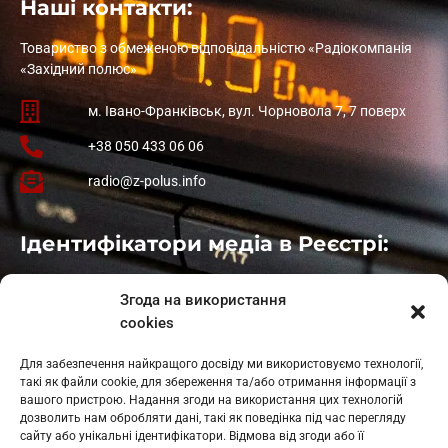
Наші контакти:
Товариство з обмеженою відповідальністю «Радіокомпанія
«Західний полюс»
м. Івано-Франківськ, вул. Чорновола 7, 7 поверх
+38 050 433 06 06
radio@z-polus.info
Ідентифікатори медіа в Реєстрі:
Івано-Франківськ
: L11-00661
Згода на використання
Калуш
: L11-01410
cookies
Рогатин
: L11-01801
Яблуниця
: L11-01720
Для забезпечення найкращого досвіду ми використовуємо технології,
Косів: L11-01805
такі як файли cookie, для збереження та/або отримання інформації з
Гарасимів: L11-02274
вашого пристрою. Надання згоди на використання цих технологій
дозволить нам обробляти дані, такі як поведінка під час перегляду
сайту або унікальні ідентифікатори. Відмова від згоди або її