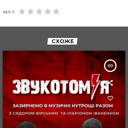
RATE IT
СХОЖЕ
insert_link