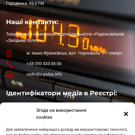
Городенка: 99,0 FM
Наші контакти:
Товариство з обмеженою відповідальністю «Радіокомпанія
«Західний полюс»
м. Івано-Франківськ, вул. Чорновола 7, 7 поверх
+38 050 433 06 06
radio@z-polus.info
Ідентифікатори медіа в Реєстрі:
Івано-Франківськ
: L11-00661
Згода на використання
Калуш
: L11-01410
cookies
Рогатин
: L11-01801
Яблуниця
: L11-01720
Для забезпечення найкращого досвіду ми використовуємо технології,
Косів: L11-01805