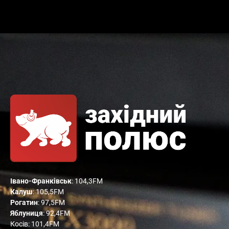
Івано-Франківськ
: 104,3FM
Калуш
: 105,5FM
Рогатин
: 97,5FM
Яблуниця
: 92,4FM
Косів: 101,4FM