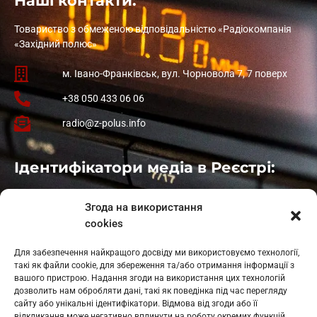
Наші контакти:
Товариство з обмеженою відповідальністю «Радіокомпанія
«Західний полюс»
м. Івано-Франківськ, вул. Чорновола 7, 7 поверх
+38 050 433 06 06
radio@z-polus.info
Ідентифікатори медіа в Реєстрі:
Івано-Франківськ
: L11-00661
Згода на використання
Калуш
: L11-01410
cookies
Рогатин
: L11-01801
Яблуниця
: L11-01720
Для забезпечення найкращого досвіду ми використовуємо технології,
Косів: L11-01805
такі як файли cookie, для збереження та/або отримання інформації з
Гарасимів: L11-02274
вашого пристрою. Надання згоди на використання цих технологій
дозволить нам обробляти дані, такі як поведінка під час перегляду
сайту або унікальні ідентифікатори. Відмова від згоди або її
відкликання може негативно вплинути на роботу окремих функцій