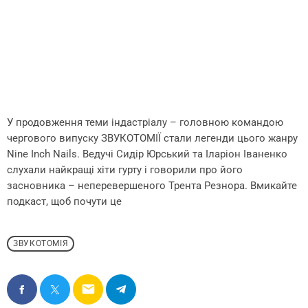
У продовження теми індастріалу – головною командою
чергового випуску ЗВУКОТОМІЇ стали легенди цього жанру
Nine Inch Nails. Ведучі Сидір Юрський та Іларіон Іваненко
слухали найкращі хіти гурту і говорили про його
засновника – неперевершеного Трента Резнора. Вмикайте
подкаст, щоб почути це
ЗВУКОТОМІЯ
email