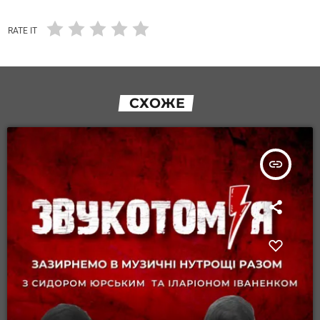
RATE IT
СХОЖЕ
insert_link