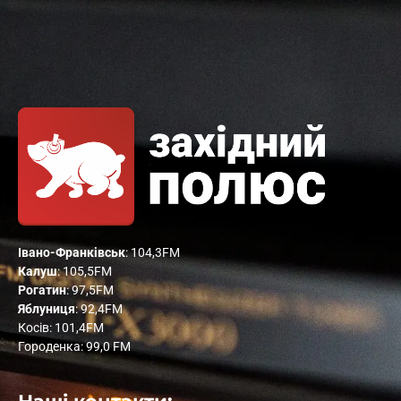
Івано-Франківськ
: 104,3FM
Калуш
: 105,5FM
Рогатин
: 97,5FM
Яблуниця
: 92,4FM
Косів: 101,4FM
Городенка: 99,0 FM